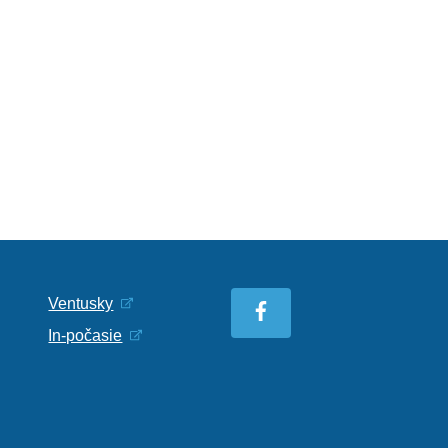
Ventusky
In-počasie