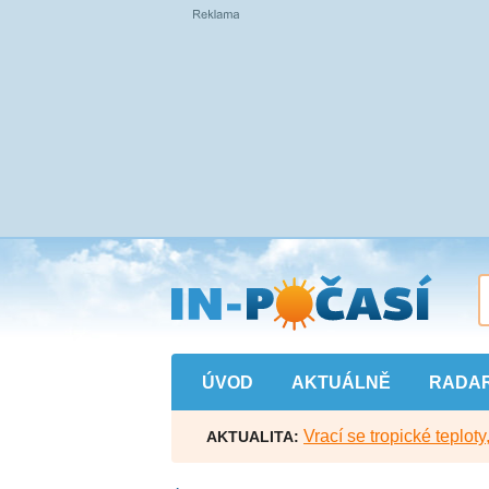
Přejít
na
hlavní
obsah
ÚVOD
AKTUÁLNĚ
RADA
Vrací se tropické teploty
AKTUALITA: