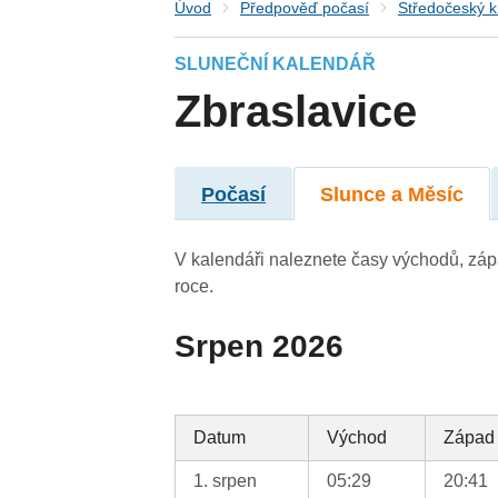
Úvod
Předpověď počasí
Středočeský k
SLUNEČNÍ KALENDÁŘ
Zbraslavice
Počasí
Slunce a Měsíc
V kalendáři naleznete časy východů, záp
roce.
Srpen 2026
Datum
Východ
Západ
1. srpen
05:29
20:41