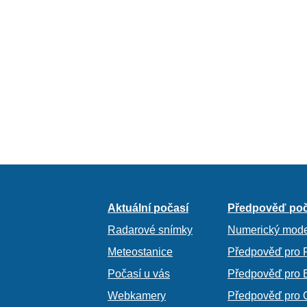
Aktuální počasí
Předpověď poč
Radarové snímky
Numerický mode
Meteostanice
Předpověď pro 
Počasí u vás
Předpověď pro 
Webkamery
Předpověď pro 