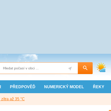
R
PŘEDPOVĚĎ
NUMERICKÝ
MODEL
ŘEKY
, zítra až 35 °C