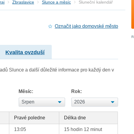
raj
Zbraslavice
Slunce a měsíc
Sluneční kalendář
Označit jako domovské město
Kvalita ovzduší
adů Slunce a další důležité informace pro každý den v
Měsíc:
Rok:
Pravé poledne
Délka dne
13:05
15 hodin 12 minut