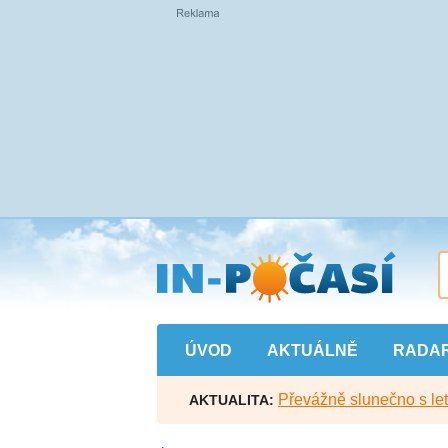
Přejít
na
hlavní
obsah
ÚVOD
AKTUÁLNĚ
RADA
Převážně slunečno s let
AKTUALITA: