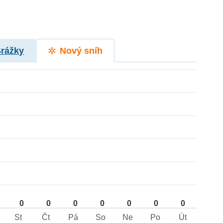
Srážky
Nový sníh
0
0
0
0
0
0
0
St
Čt
Pá
So
Ne
Po
Út