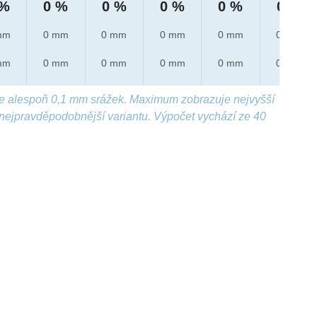
 %
0 %
0 %
0 %
0 %
0 %
mm
0 mm
0 mm
0 mm
0 mm
0 mm
mm
0 mm
0 mm
0 mm
0 mm
0 mm
e alespoň 0,1 mm srážek. Maximum zobrazuje nejvyšší
nejpravděpodobnější variantu. Výpočet vychází ze 40