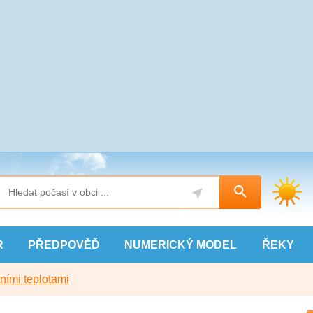
R
PŘEDPOVĚĎ
NUMERICKÝ
MODEL
ŘEKY
ními teplotami