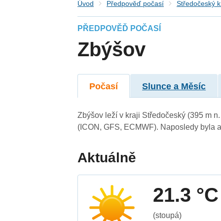
Úvod
Předpověď počasí
Středočeský k
PŘEDPOVĚĎ POČASÍ
Zbýšov
Počasí
Slunce a Měsíc
Zbýšov leží v kraji Středočeský (395 m n
(ICON, GFS, ECMWF). Naposledy byla ak
Aktuálně
21.3 °C
(stoupá)