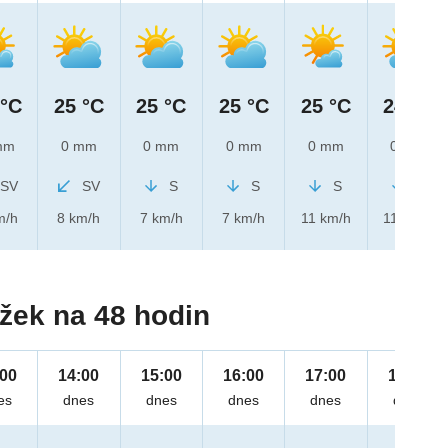
 °C
25 °C
25 °C
25 °C
25 °C
24 °C
mm
0 mm
0 mm
0 mm
0 mm
0 mm
SV
SV
S
S
S
S
m/h
8 km/h
7 km/h
7 km/h
11 km/h
11 km/h
žek na 48 hodin
:00
14:00
15:00
16:00
17:00
18:00
es
dnes
dnes
dnes
dnes
dnes