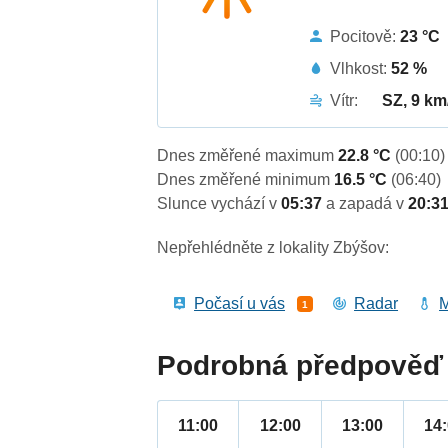
Pocitově:
23 °C
Vlhkost:
52 %
Vítr:
SZ, 9 km
Dnes změřené maximum
22.8 °C
(00:10)
Dnes změřené minimum
16.5 °C
(06:40)
Slunce vychází v
05:37
a zapadá v
20:3
Nepřehlédněte z lokality Zbýšov:
Počasí u vás
Radar
M
1
Podrobná předpověď 
11:00
12:00
13:00
14