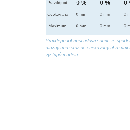
0 %
0 %
0
Pravděpod.
Očekáváno
0 mm
0 mm
0 
Maximum
0 mm
0 mm
0 
Pravděpodobnost udává šanci, že spadn
možný úhrn srážek, očekávaný úhrn pak 
výstupů modelu.