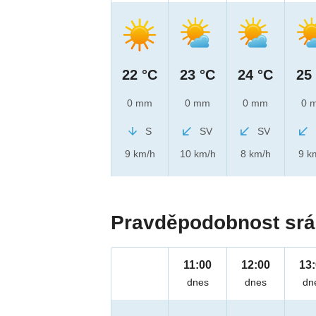
22 °C
23 °C
24 °C
25
0 mm
0 mm
0 mm
0 
S
SV
SV
9 km/h
10 km/h
8 km/h
9 k
Pravděpodobnost srá
11:00
12:00
13
dnes
dnes
dn