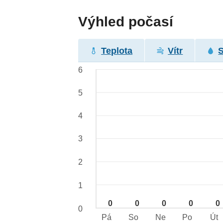
Výhled počasí
Teplota
Vítr
6
5
4
3
2
1
0
0
0
0
0
0
Pá
So
Ne
Po
Út