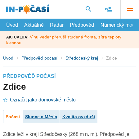
Přejít
na
hlavní
obsah
Úvod
Aktuálně
Radar
Předpověď
Numerický model
Vlnu veder přeruší studená fronta, zítra teploty
AKTUALITA:
klesnou
Úvod
Předpověď počasí
Středočeský kraj
Zdice
PŘEDPOVĚĎ POČASÍ
Zdice
Označit jako domovské město
Počasí
Slunce a Měsíc
Kvalita ovzduší
Zdice leží v kraji Středočeský (268 m n. m.). Předpověď je