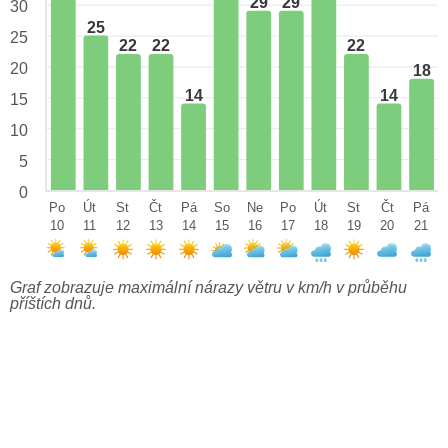
29
29
30
25
25
22
22
22
20
18
14
14
15
10
5
0
Po
Út
St
Čt
Pá
So
Ne
Po
Út
St
Čt
Pá
10
11
12
13
14
15
16
17
18
19
20
21
Graf zobrazuje maximální nárazy větru v km/h v průběhu
příštích dnů.