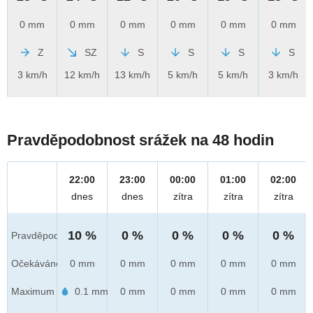
0 mm
0 mm
0 mm
0 mm
0 mm
0 mm
Z
SZ
S
S
S
S
3 km/h
12 km/h
13 km/h
5 km/h
5 km/h
3 km/h
Pravděpodobnost srážek na 48 hodin
22:00
23:00
00:00
01:00
02:00
dnes
dnes
zítra
zítra
zítra
10 %
0 %
0 %
0 %
0 %
Pravděpod.
Očekáváno
0 mm
0 mm
0 mm
0 mm
0 mm
Maximum
0.1 mm
0 mm
0 mm
0 mm
0 mm