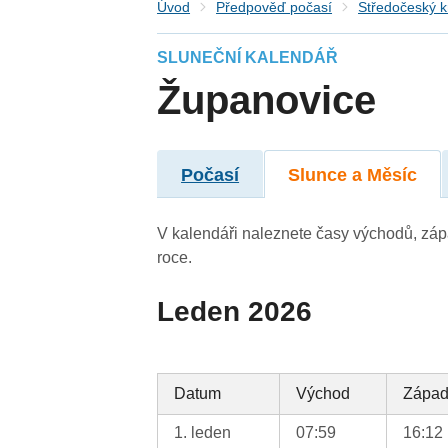
Úvod
Předpověď počasí
Středočeský k
SLUNEČNÍ KALENDÁŘ
Županovice
Počasí
Slunce a Měsíc
V kalendáři naleznete časy východů, záp
roce.
Leden 2026
Datum
Východ
Zápa
1. leden
07:59
16:12