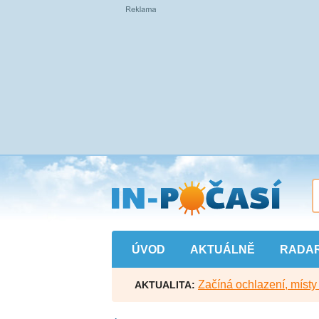
Přejít
na
hlavní
obsah
ÚVOD
AKTUÁLNĚ
RADA
Začíná ochlazení, míst
AKTUALITA: