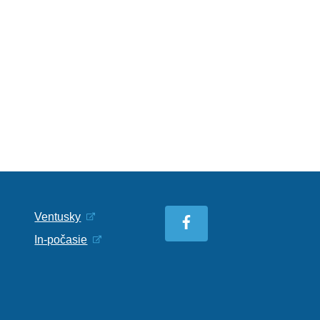
Ventusky
In-počasie