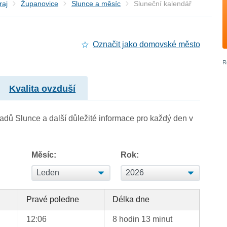
raj
Županovice
Slunce a měsíc
Sluneční kalendář
Označit jako domovské město
Kvalita ovzduší
adů Slunce a další důležité informace pro každý den v
Měsíc:
Rok:
d
Pravé poledne
Délka dne
12:06
8 hodin 13 minut