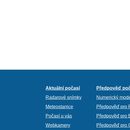
Aktuální počasí
Předpověď poč
Radarové snímky
Numerický mode
Meteostanice
Předpověď pro 
Počasí u vás
Předpověď pro 
Webkamery
Předpověď pro 