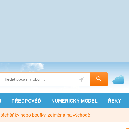
R
PŘEDPOVĚĎ
NUMERICKÝ
MODEL
ŘEKY
y přeháňky nebo bouřky, zejména na východě