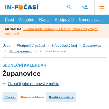
Přejít
na
hlavní
obsah
Úvod
Aktuálně
Radar
Předpověď
Numerický model
Víkend bude slunečný s letními, zítra i tropickými
AKTUALITA:
teplotami
Úvod
Předpověď počasí
Středočeský kraj
Županovice
Slunce a měsíc
Sluneční kalendář
SLUNEČNÍ KALENDÁŘ
Županovice
Označit jako domovské město
Počasí
Slunce a Měsíc
Kvalita ovzduší