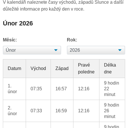
V kalendáři naleznete časy východů, západů Slunce a další
důležité informace pro každý den v roce.
Únor 2026
Měsíc:
Rok:
Pravé
Délka
Datum
Východ
Západ
poledne
dne
9 hodin
1.
07:35
16:57
12:16
22
únor
minut
9 hodin
2.
07:33
16:59
12:16
26
únor
minut
9 hodin