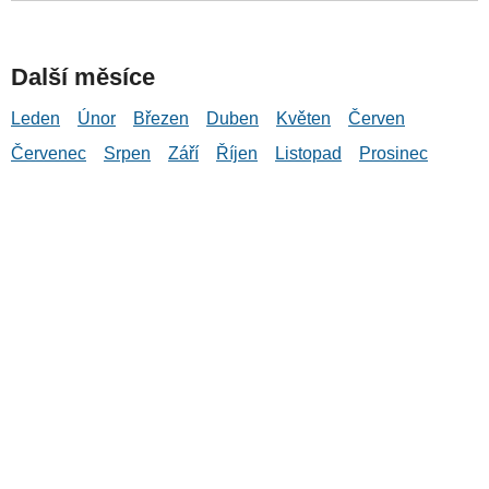
Další měsíce
Leden
Únor
Březen
Duben
Květen
Červen
Červenec
Srpen
Září
Říjen
Listopad
Prosinec