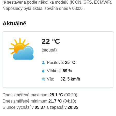
je sestavena podle několika modelů (ICON, GFS, ECMWF).
Naposledy byla aktualizována dnes v 08:00.
Aktuálně
22 °C
(stoupá)
Pocitově:
25 °C
Vlhkost:
69 %
Vítr:
JZ, 5 km/h
Dnes změřené maximum
25.1 °C
(00:20)
Dnes změřené minimum
21.7 °C
(04:10)
Slunce vychází v
05:37
a zapadá v
20:35