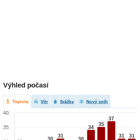
Výhled počasí
Teplota
Vítr
Srážky
Nový sníh
40
37
35
34
35
31
31
31
30
30