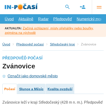
Přejít
na
hlavní
obsah
Úvod
Aktuálně
Radar
Předpověď
Numerický model
Začíná ochlazení, místy přeháňky nebo bouřky,
AKTUALITA:
zejména na východě
Úvod
Předpověď počasí
Středočeský kraj
Zvánovice
PŘEDPOVĚĎ POČASÍ
Zvánovice
Označit jako domovské město
Počasí
Slunce a Měsíc
Kvalita ovzduší
Zvánovice leží v kraji Středočeský (428 m n. m.). Předpověď