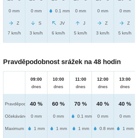
0 mm
0 mm
0.1 mm
0 mm
0 mm
0 mm
Z
S
JV
J
Z
Z
7 km/h
3 km/h
6 km/h
5 km/h
3 km/h
5 km/h
Pravděpodobnost srážek na 48 hodin
09:00
10:00
11:00
12:00
13:00
dnes
dnes
dnes
dnes
dnes
40 %
60 %
70 %
40 %
40 %
Pravděpod.
Očekáváno
0 mm
0 mm
0.1 mm
0 mm
0 mm
Maximum
1 mm
1 mm
1 mm
0.8 mm
1 mm