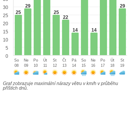
29
29
30
25
25
25
22
20
14
14
15
10
5
0
So
Ne
Po
Út
St
Čt
Pá
So
Ne
Po
Út
St
08
09
10
11
12
13
14
15
16
17
18
19
Graf zobrazuje maximální nárazy větru v km/h v průběhu
příštích dnů.