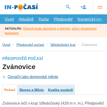
Přejít
na
hlavní
obsah
Úvod
Aktuálně
Radar
Předpověď
Numerický model
Víkend bude slunečný s letními, zítra i tropickými
AKTUALITA:
teplotami
Úvod
Předpověď počasí
Středočeský kraj
Zvánovice
PŘEDPOVĚĎ POČASÍ
Zvánovice
Označit jako domovské město
Počasí
Slunce a Měsíc
Kvalita ovzduší
Zvánovice leží v kraji Středočeský (428 m n. m.). Předpověď