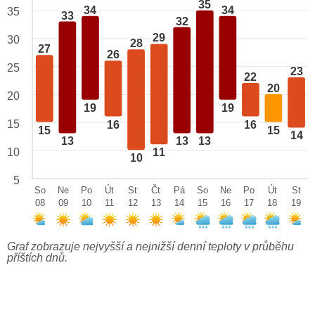
35
34
34
35
33
32
29
30
28
27
26
25
23
22
20
20
19
19
15
16
16
15
15
14
13
13
13
10
11
10
5
So
Ne
Po
Út
St
Čt
Pá
So
Ne
Po
Út
St
08
09
10
11
12
13
14
15
16
17
18
19
Graf zobrazuje nejvyšší a nejnižší denní teploty v průběhu
příštích dnů.