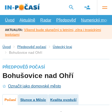
Přejít
na
hlavní
obsah
Úvod
Aktuálně
Radar
Předpověď
Numerický model
Víkend bude slunečný s letními, zítra i tropickými
AKTUALITA:
teplotami
Úvod
Předpověď počasí
Ústecký kraj
Bohušovice nad Ohří
PŘEDPOVĚĎ POČASÍ
Bohušovice nad Ohří
Označit jako domovské město
Počasí
Slunce a Měsíc
Kvalita ovzduší