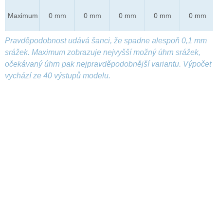
Maximum
0 mm
0 mm
0 mm
0 mm
0 mm
Pravděpodobnost udává šanci, že spadne alespoň 0,1 mm
srážek. Maximum zobrazuje nejvyšší možný úhrn srážek,
očekávaný úhrn pak nejpravděpodobnější variantu. Výpočet
vychází ze 40 výstupů modelu.