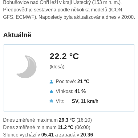
Bohušovice nad Ohří leží v kraji Ústecký (153 m n. m.).
Předpověď je sestavena podle několika modelů (ICON,
GFS, ECMWF). Naposledy byla aktualizována dnes v 20:00.
Aktuálně
22.2 °C
(klesá)
Pocitově:
21 °C
Vlhkost:
41 %
Vítr:
SV, 11 km/h
Dnes změřené maximum
29.3 °C
(16:10)
Dnes změřené minimum
11.2 °C
(06:00)
Slunce vychází v
05:41
a zapadá v
20:36