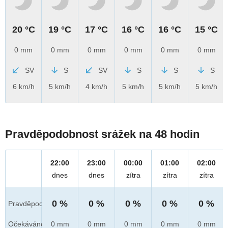
20 °C
19 °C
17 °C
16 °C
16 °C
15 °C
0 mm
0 mm
0 mm
0 mm
0 mm
0 mm
SV
S
SV
S
S
S
6 km/h
5 km/h
4 km/h
5 km/h
5 km/h
5 km/h
Pravděpodobnost srážek na 48 hodin
22:00
23:00
00:00
01:00
02:00
dnes
dnes
zítra
zítra
zítra
0 %
0 %
0 %
0 %
0 %
Pravděpod.
Očekáváno
0 mm
0 mm
0 mm
0 mm
0 mm