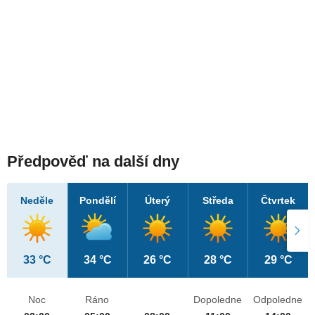
Předpověď na další dny
Neděle
Pondělí
Úterý
Středa
Čtvrtek
33 °C
34 °C
26 °C
28 °C
29 °C
Noc
Ráno
Dopoledne
Odpoledne