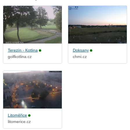
Terezín - Kotlina
Doksany
golfkotlina.cz
chmi.cz
Litoměřice
litomerice.cz