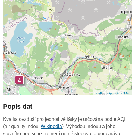
4
Leaflet
|
OpenStreetMap
Popis dat
Kvalita ovzduší pro jednotlivé látky je určována podle AQI
(air quality index,
Wikipedia
). Výhodou indexu a jeho
slovního popisu je, že není nutné sledovat a porovnávat