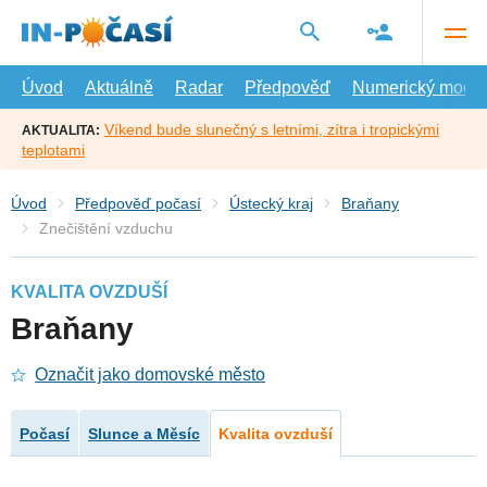
Přejít
na
hlavní
obsah
Úvod
Aktuálně
Radar
Předpověď
Numerický model
Víkend bude slunečný s letními, zítra i tropickými
AKTUALITA:
teplotami
Úvod
Předpověď počasí
Ústecký kraj
Braňany
Znečištění vzduchu
KVALITA OVZDUŠÍ
Braňany
Označit jako domovské město
Počasí
Slunce a Měsíc
Kvalita ovzduší