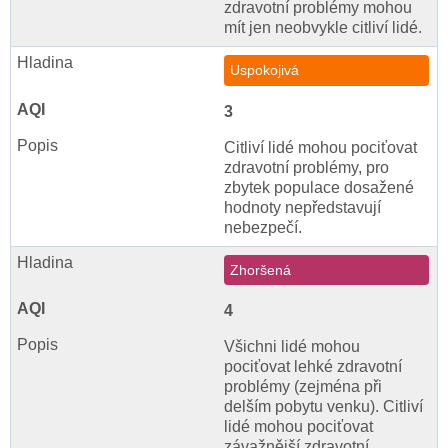
zdravotní problémy mohou
mít jen neobvykle citliví lidé.
Uspokojivá
3
Citliví lidé mohou pociťovat
zdravotní problémy, pro
zbytek populace dosažené
hodnoty nepředstavují
nebezpečí.
Zhoršená
4
Všichni lidé mohou
pociťovat lehké zdravotní
problémy (zejména při
delším pobytu venku). Citliví
lidé mohou pociťovat
závažnější zdravotní