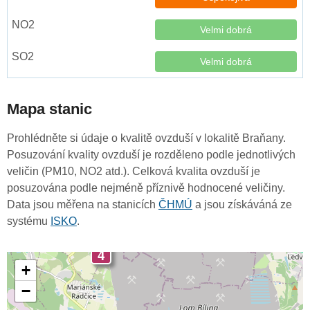
Velmi dobrá
Velmi dobrá
Mapa stanic
Prohlédněte si údaje o kvalitě ovzduší v lokalitě Braňany.
Posuzování kvality ovzduší je rozděleno podle jednotlivých
veličin (PM10, NO2 atd.). Celková kvalita ovzduší je
posuzována podle nejméně příznivě hodnocené veličiny.
Data jsou měřena na stanicích
ČHMÚ
a jsou získáváná ze
systému
ISKO
.
4
+
−