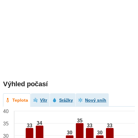
Výhled počasí
Teplota
Vítr
Srážky
Nový sníh
40
35
34
35
33
33
33
30
30
30