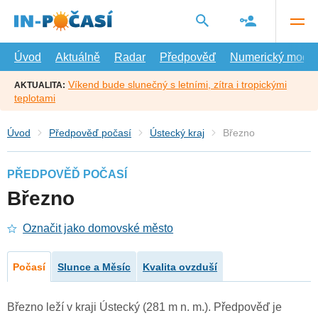
Přejít
na
hlavní
obsah
Úvod
Aktuálně
Radar
Předpověď
Numerický model
Víkend bude slunečný s letními, zítra i tropickými
AKTUALITA:
teplotami
Úvod
Předpověď počasí
Ústecký kraj
Březno
PŘEDPOVĚĎ POČASÍ
Březno
Označit jako domovské město
Počasí
Slunce a Měsíc
Kvalita ovzduší
Březno leží v kraji Ústecký (281 m n. m.). Předpověď je