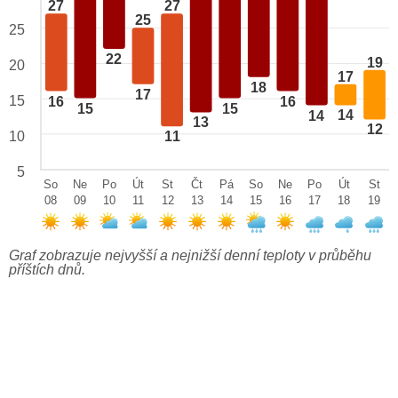
27
27
25
25
22
19
20
17
18
17
15
16
16
15
15
14
14
13
12
10
11
5
So
Ne
Po
Út
St
Čt
Pá
So
Ne
Po
Út
St
08
09
10
11
12
13
14
15
16
17
18
19
Graf zobrazuje nejvyšší a nejnižší denní teploty v průběhu
příštích dnů.