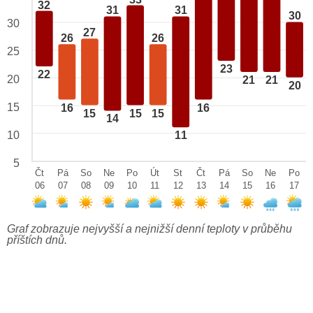
32
31
31
30
30
27
26
26
25
23
22
20
21
21
20
15
16
16
15
15
15
14
10
11
5
Čt
Pá
So
Ne
Po
Út
St
Čt
Pá
So
Ne
Po
06
07
08
09
10
11
12
13
14
15
16
17
Graf zobrazuje nejvyšší a nejnižší denní teploty v průběhu
příštích dnů.