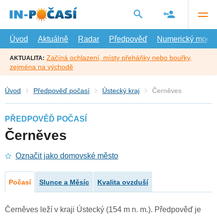
Přejít
na
hlavní
obsah
Úvod
Aktuálně
Radar
Předpověď
Numerický model
Začíná ochlazení, místy přeháňky nebo bouřky,
AKTUALITA:
zejména na východě
Úvod
Předpověď počasí
Ústecký kraj
Černěves
PŘEDPOVĚĎ POČASÍ
Černěves
Označit jako domovské město
Počasí
Slunce a Měsíc
Kvalita ovzduší
Černěves leží v kraji Ústecký (154 m n. m.). Předpověď je