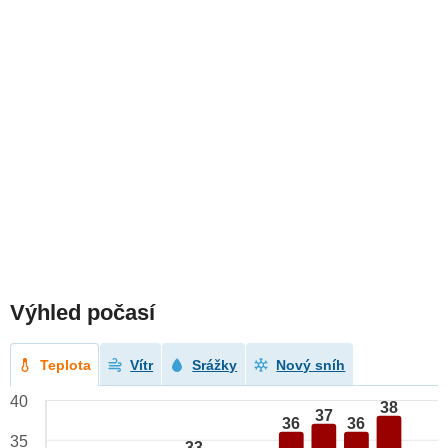
Výhled počasí
Teplota
Vítr
Srážky
Nový sníh
40
38
37
36
36
35
33