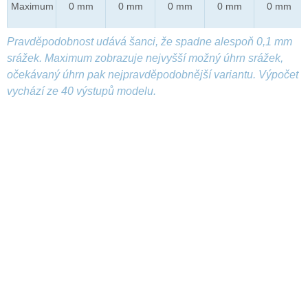
Maximum
0 mm
0 mm
0 mm
0 mm
0 mm
Pravděpodobnost udává šanci, že spadne alespoň 0,1 mm
srážek. Maximum zobrazuje nejvyšší možný úhrn srážek,
očekávaný úhrn pak nejpravděpodobnější variantu. Výpočet
vychází ze 40 výstupů modelu.