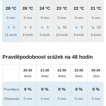
28 °C
26 °C
24 °C
23 °C
22 °C
21 °C
0 mm
0 mm
0 mm
0 mm
0 mm
0 mm
S
S
S
SZ
S
SZ
11 km/h
9 km/h
5 km/h
10 km/h
9 km/h
8 km/h
Pravděpodobnost srážek na 48 hodin
20:00
21:00
22:00
23:00
00:00
dnes
dnes
dnes
dnes
zítra
0 %
0 %
0 %
0 %
0 %
Pravděpod.
Očekáváno
0 mm
0 mm
0 mm
0 mm
0 mm