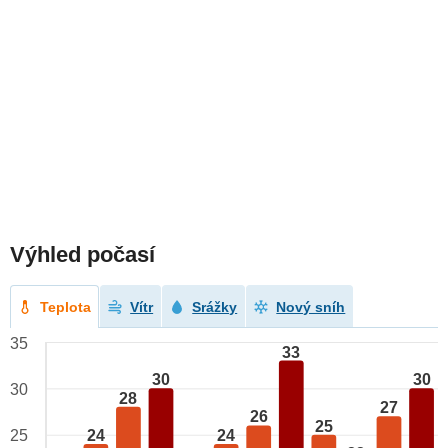
Výhled počasí
Teplota
Vítr
Srážky
Nový sníh
35
33
30
30
30
28
27
26
25
24
24
25