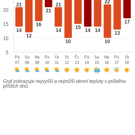
22
21
21
20
21
17
15
16
15
14
14
14
14
13
12
10
10
10
5
Pá
So
Ne
Po
Út
St
Čt
Pá
So
Ne
Po
Út
07
08
09
10
11
12
13
14
15
16
17
18
Graf zobrazuje nejvyšší a nejnižší denní teploty v průběhu
příštích dnů.