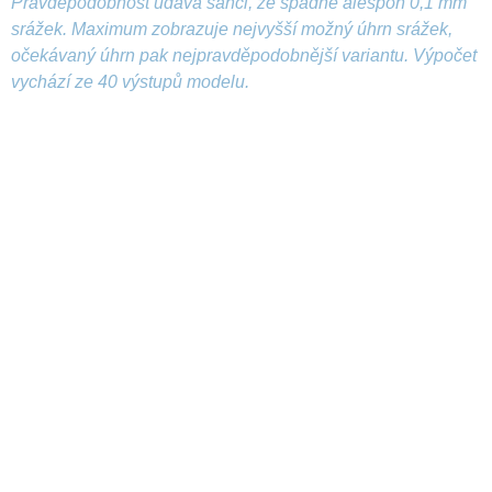
Pravděpodobnost udává šanci, že spadne alespoň 0,1 mm
srážek. Maximum zobrazuje nejvyšší možný úhrn srážek,
očekávaný úhrn pak nejpravděpodobnější variantu. Výpočet
vychází ze 40 výstupů modelu.