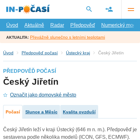
Přejít
na
hlavní
obsah
Úvod
Aktuálně
Radar
Předpověď
Numerický model
Převážně slunečno s letními teplotami
AKTUALITA:
Úvod
Předpověď počasí
Ústecký kraj
Český Jiřetín
PŘEDPOVĚĎ POČASÍ
Český Jiřetín
Označit jako domovské město
Počasí
Slunce a Měsíc
Kvalita ovzduší
Český Jiřetín leží v kraji Ústecký (646 m n. m.). Předpověď je
sestavena podle několika modelů (ICON, GFS, ECMWF).