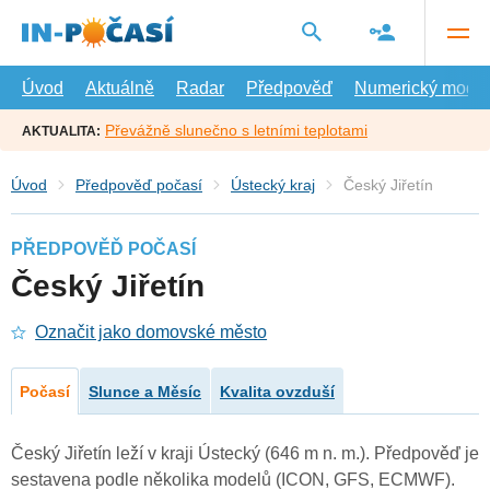
Přejít
na
hlavní
obsah
Úvod
Aktuálně
Radar
Předpověď
Numerický model
Převážně slunečno s letními teplotami
AKTUALITA:
Úvod
Předpověď počasí
Ústecký kraj
Český Jiřetín
PŘEDPOVĚĎ POČASÍ
Český Jiřetín
Označit jako domovské město
Počasí
Slunce a Měsíc
Kvalita ovzduší
Český Jiřetín leží v kraji Ústecký (646 m n. m.). Předpověď je
sestavena podle několika modelů (ICON, GFS, ECMWF).