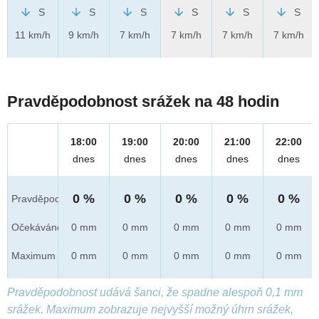
S
S
S
S
S
S
11 km/h
9 km/h
7 km/h
7 km/h
7 km/h
7 km/h
Pravděpodobnost srážek na 48 hodin
18:00
19:00
20:00
21:00
22:00
dnes
dnes
dnes
dnes
dnes
0 %
0 %
0 %
0 %
0 %
Pravděpod.
Očekáváno
0 mm
0 mm
0 mm
0 mm
0 mm
Maximum
0 mm
0 mm
0 mm
0 mm
0 mm
Pravděpodobnost udává šanci, že spadne alespoň 0,1 mm
srážek. Maximum zobrazuje nejvyšší možný úhrn srážek,