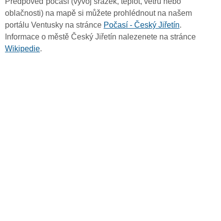
Předpověď počasí (vývoj srážek, teplot, větru nebo
oblačnosti) na mapě si můžete prohlédnout na našem
portálu Ventusky na stránce
Počasí - Český Jiřetín
.
Informace o městě Český Jiřetín nalezenete na stránce
Wikipedie
.