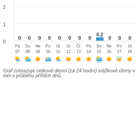
2
1
0.2
0
0
0
0
0
0
0
0
0
0
0
0
Pá
So
Ne
Po
Út
St
Čt
Pá
So
Ne
Po
Út
07
08
09
10
11
12
13
14
15
16
17
18
Graf zobrazuje celkové denní (za 24 hodin) srážkové úhrny v
mm v průběhu příštích dnů.