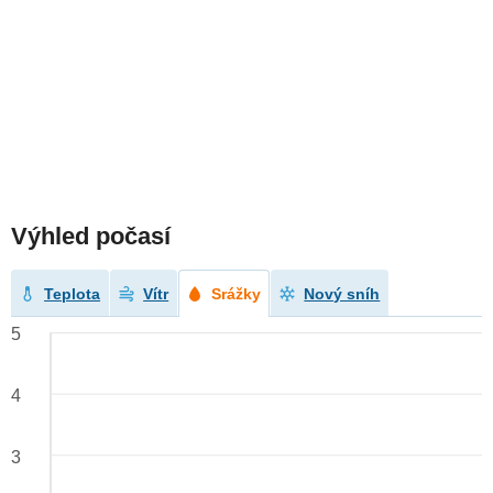
Výhled počasí
Teplota
Vítr
Srážky
Nový sníh
5
4
3