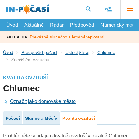
Přejít
na
hlavní
obsah
Úvod
Aktuálně
Radar
Předpověď
Numerický model
Převážně slunečno s letními teplotami
AKTUALITA:
Úvod
Předpověď počasí
Ústecký kraj
Chlumec
Znečištění vzduchu
KVALITA OVZDUŠÍ
Chlumec
Označit jako domovské město
Počasí
Slunce a Měsíc
Kvalita ovzduší
Prohlédněte si údaje o kvalitě ovzduší v lokalitě Chlumec.