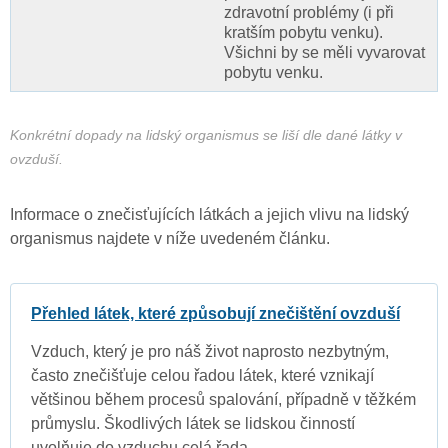
zdravotní problémy (i při
kratším pobytu venku).
Všichni by se měli vyvarovat
pobytu venku.
Konkrétní dopady na lidský organismus se liší dle dané látky v
ovzduší.
Informace o znečisťujících látkách a jejich vlivu na lidský
organismus najdete v níže uvedeném článku.
Přehled látek, které způsobují znečištění ovzduší
Vzduch, který je pro náš život naprosto nezbytným,
často znečišťuje celou řadou látek, které vznikají
většinou během procesů spalování, případně v těžkém
průmyslu. Škodlivých látek se lidskou činností
uvolňuje do vzduchu celá řada.