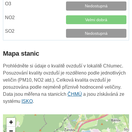
Nedostupná
Velmi dobrá
Nedostupná
Mapa stanic
Prohlédněte si údaje o kvalitě ovzduší v lokalitě Chlumec.
Posuzování kvality ovzduší je rozděleno podle jednotlivých
veličin (PM10, NO2 atd.). Celková kvalita ovzduší je
posuzována podle nejméně příznivě hodnocené veličiny.
Data jsou měřena na stanicích
ČHMÚ
a jsou získáváná ze
systému
ISKO
.
+
−