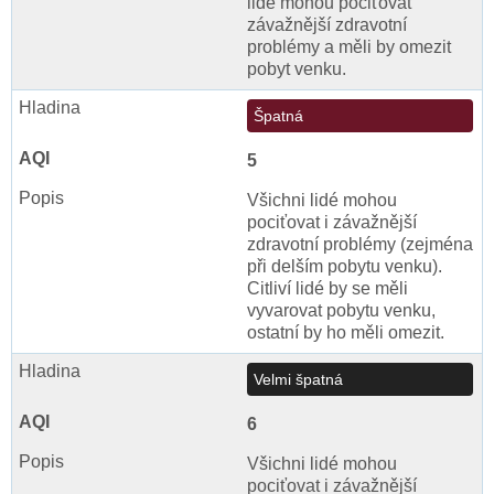
lidé mohou pociťovat
závažnější zdravotní
problémy a měli by omezit
pobyt venku.
Špatná
5
Všichni lidé mohou
pociťovat i závažnější
zdravotní problémy (zejména
při delším pobytu venku).
Citliví lidé by se měli
vyvarovat pobytu venku,
ostatní by ho měli omezit.
Velmi špatná
6
Všichni lidé mohou
pociťovat i závažnější