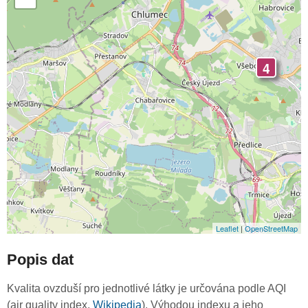
4
Leaflet
|
OpenStreetMap
Popis dat
Kvalita ovzduší pro jednotlivé látky je určována podle AQI
(air quality index,
Wikipedia
). Výhodou indexu a jeho