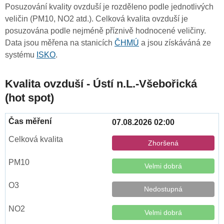
Posuzování kvality ovzduší je rozděleno podle jednotlivých
veličin (PM10, NO2 atd.). Celková kvalita ovzduší je
posuzována podle nejméně příznivě hodnocené veličiny.
Data jsou měřena na stanicích
ČHMÚ
a jsou získáváná ze
systému
ISKO
.
Kvalita ovzduší - Ústí n.L.-Všebořická
(hot spot)
07.08.2026 02:00
Zhoršená
Velmi dobrá
Nedostupná
Velmi dobrá