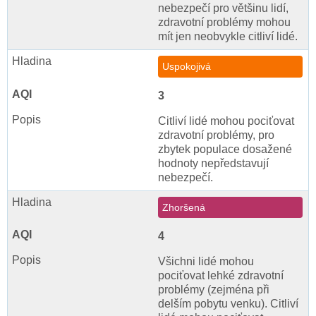
nebezpečí pro většinu lidí,
zdravotní problémy mohou
mít jen neobvykle citliví lidé.
Uspokojivá
3
Citliví lidé mohou pociťovat
zdravotní problémy, pro
zbytek populace dosažené
hodnoty nepředstavují
nebezpečí.
Zhoršená
4
Všichni lidé mohou
pociťovat lehké zdravotní
problémy (zejména při
delším pobytu venku). Citliví