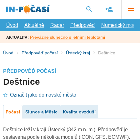
Přejít
na
hlavní
obsah
Úvod
Aktuálně
Radar
Předpověď
Numerický model
Převážně slunečno s letními teplotami
AKTUALITA:
Úvod
Předpověď počasí
Ústecký kraj
Deštnice
PŘEDPOVĚĎ POČASÍ
Deštnice
Označit jako domovské město
Počasí
Slunce a Měsíc
Kvalita ovzduší
Deštnice leží v kraji Ústecký (342 m n. m.). Předpověď je
sestavena podle několika modelů (ICON, GFS, ECMWF).