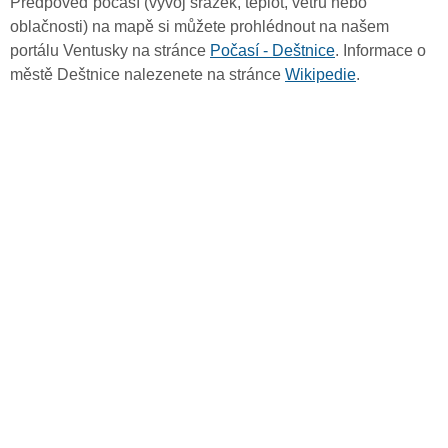
Předpověď počasí (vývoj srážek, teplot, větru nebo
oblačnosti) na mapě si můžete prohlédnout na našem
portálu Ventusky na stránce
Počasí - Deštnice
. Informace o
městě Deštnice nalezenete na stránce
Wikipedie
.