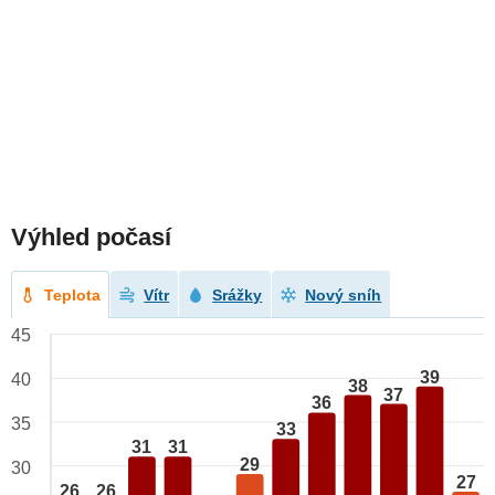
Výhled počasí
Teplota
Vítr
Srážky
Nový sníh
45
39
40
38
37
36
35
33
31
31
29
30
27
26
26