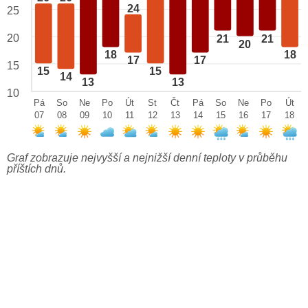
24
25
20
21
21
20
18
18
17
17
15
15
15
14
13
13
10
Pá
So
Ne
Po
Út
St
Čt
Pá
So
Ne
Po
Út
07
08
09
10
11
12
13
14
15
16
17
18
Graf zobrazuje nejvyšší a nejnižší denní teploty v průběhu
příštích dnů.