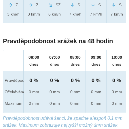
Z
Z
SZ
S
S
S
3 km/h
3 km/h
6 km/h
7 km/h
7 km/h
7 km/h
Pravděpodobnost srážek na 48 hodin
06:00
07:00
08:00
09:00
10:00
dnes
dnes
dnes
dnes
dnes
0 %
0 %
0 %
0 %
0 %
Pravděpod.
Očekáváno
0 mm
0 mm
0 mm
0 mm
0 mm
Maximum
0 mm
0 mm
0 mm
0 mm
0 mm
Pravděpodobnost udává šanci, že spadne alespoň 0,1 mm
srážek. Maximum zobrazuje nejvyšší možný úhrn srážek,