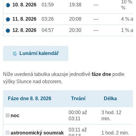
10 % a
10. 8. 2026
01:59
19:38
—
%
11. 8. 2026
03:26
20:08
—
4 % až
12. 8. 2026
04:57
20:30
—
1 % až
Lunární kalendář
Níže uvedená tabulka ukazuje jednotlivé
fáze dne
podle
výšky Slunce nad obzorem.
Fáze dne 8. 8. 2026
Trvání
Délka
00:00 až
3 hod. 12
noc
03:11
min.
03:11 až
astronomický soumrak
1 hod. 2 min.
04:13