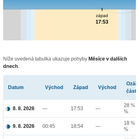
západ
17:53
Níže uvedená tabulka ukazuje pohyby
Měsíce v dalších
dnech
.
Ozář
Datum
Východ
Západ
Východ
část
28 % a
8. 8. 2026
—
17:53
—
%
18 % a
9. 8. 2026
00:45
18:54
—
%