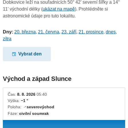
Dobkovice leží na souřadnicích 50° 42' severní šířky a 14°
11' východní délky (
ukázat na mapě
). Prohlédněte si
astronomické údaje pro tuto lokalitu.
Dny:
20. března
,
21. června
,
23. září
,
21. prosince
,
dnes
,
zítra
Vybrat den
Východ a západ Slunce
Čas:
8. 8. 2026
05:40
Výška:
−1 °
Poloha:
severovýchod
↓
Fáze:
civilní soumrak