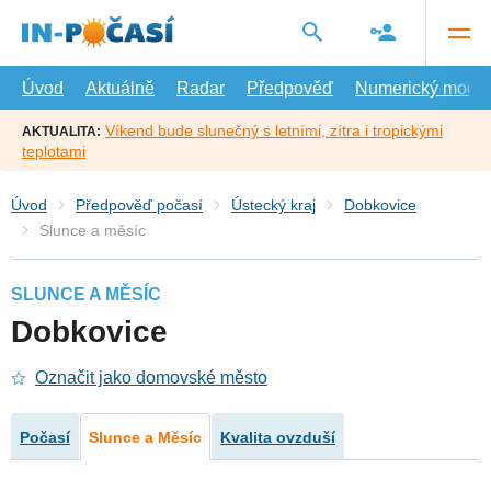
Přejít
na
hlavní
obsah
Úvod
Aktuálně
Radar
Předpověď
Numerický model
Víkend bude slunečný s letními, zítra i tropickými
AKTUALITA:
teplotami
Úvod
Předpověď počasí
Ústecký kraj
Dobkovice
Slunce a měsíc
SLUNCE A MĚSÍC
Dobkovice
Označit jako domovské město
Počasí
Slunce a Měsíc
Kvalita ovzduší