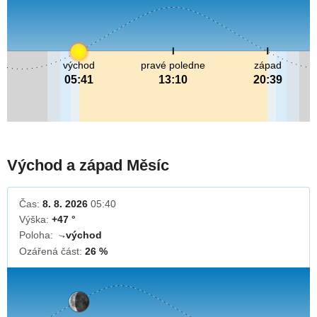
východ
pravé poledne
západ
05:41
13:10
20:39
Východ a západ Měsíc
Čas:
8. 8. 2026
05:40
Výška:
+47 °
Poloha:
východ
↓
Ozářená část:
26 %