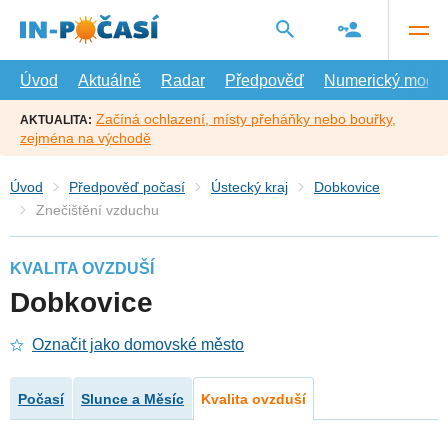
Přejít
na
hlavní
obsah
Úvod
Aktuálně
Radar
Předpověď
Numerický model
Začíná ochlazení, místy přeháňky nebo bouřky,
AKTUALITA:
zejména na východě
Úvod
Předpověď počasí
Ústecký kraj
Dobkovice
Znečištění vzduchu
KVALITA OVZDUŠÍ
Dobkovice
Označit jako domovské město
Počasí
Slunce a Měsíc
Kvalita ovzduší