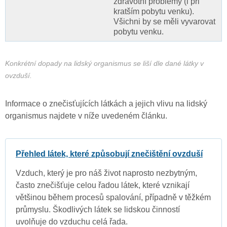
zdravotní problémy (i při
kratším pobytu venku).
Všichni by se měli vyvarovat
pobytu venku.
Konkrétní dopady na lidský organismus se liší dle dané látky v
ovzduší.
Informace o znečisťujících látkách a jejich vlivu na lidský
organismus najdete v níže uvedeném článku.
Přehled látek, které způsobují znečištění ovzduší
Vzduch, který je pro náš život naprosto nezbytným,
často znečišťuje celou řadou látek, které vznikají
většinou během procesů spalování, případně v těžkém
průmyslu. Škodlivých látek se lidskou činností
uvolňuje do vzduchu celá řada.