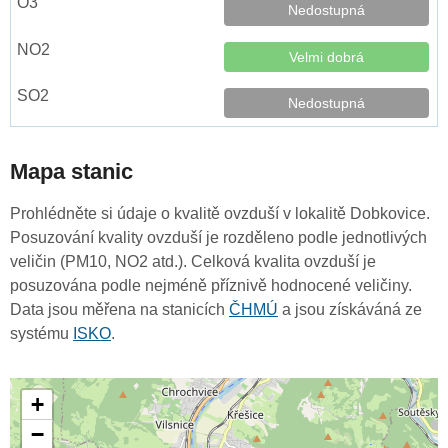
Nedostupná
Velmi dobrá
Nedostupná
Mapa stanic
Prohlédněte si údaje o kvalitě ovzduší v lokalitě Dobkovice.
Posuzování kvality ovzduší je rozděleno podle jednotlivých
veličin (PM10, NO2 atd.). Celková kvalita ovzduší je
posuzována podle nejméně příznivě hodnocené veličiny.
Data jsou měřena na stanicích
ČHMÚ
a jsou získáváná ze
systému
ISKO
.
+
−