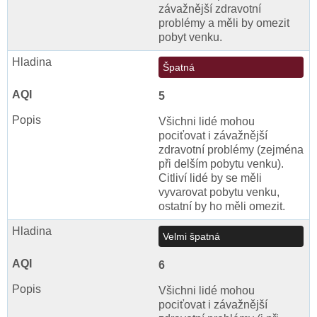
závažnější zdravotní
problémy a měli by omezit
pobyt venku.
Špatná
5
Všichni lidé mohou
pociťovat i závažnější
zdravotní problémy (zejména
při delším pobytu venku).
Citliví lidé by se měli
vyvarovat pobytu venku,
ostatní by ho měli omezit.
Velmi špatná
6
Všichni lidé mohou
pociťovat i závažnější