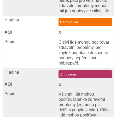
nebezpečí pro většinu lidí,
zdravotní problémy mohou
mít jen neobvykle citliví lidé.
Uspokojivá
3
Citliví lidé mohou pociťovat
zdravotní problémy, pro
zbytek populace dosažené
hodnoty nepředstavují
nebezpečí.
Zhoršená
4
Všichni lidé mohou
pociťovat lehké zdravotní
problémy (zejména při
delším pobytu venku). Citliví
lidé mohou pociťovat