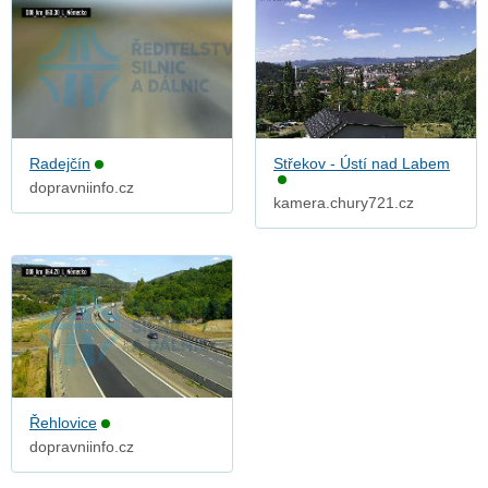
Radejčín
Střekov - Ústí nad Labem
dopravniinfo.cz
kamera.chury721.cz
Řehlovice
dopravniinfo.cz