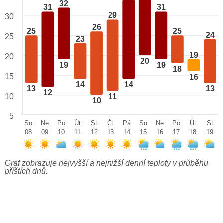
32
31
31
29
30
26
25
25
24
25
23
19
20
20
19
19
18
15
16
14
14
13
13
12
10
11
10
5
So
Ne
Po
Út
St
Čt
Pá
So
Ne
Po
Út
St
08
09
10
11
12
13
14
15
16
17
18
19
Graf zobrazuje nejvyšší a nejnižší denní teploty v průběhu
příštích dnů.