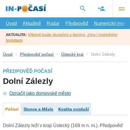
Přejít
na
hlavní
obsah
Úvod
Aktuálně
Radar
Předpověď
Numerický model
Víkend bude slunečný s letními, zítra i tropickými
AKTUALITA:
teplotami
Úvod
Předpověď počasí
Ústecký kraj
Dolní Zálezly
PŘEDPOVĚĎ POČASÍ
Dolní Zálezly
Označit jako domovské město
Počasí
Slunce a Měsíc
Kvalita ovzduší
Dolní Zálezly leží v kraji Ústecký (169 m n. m.). Předpověď