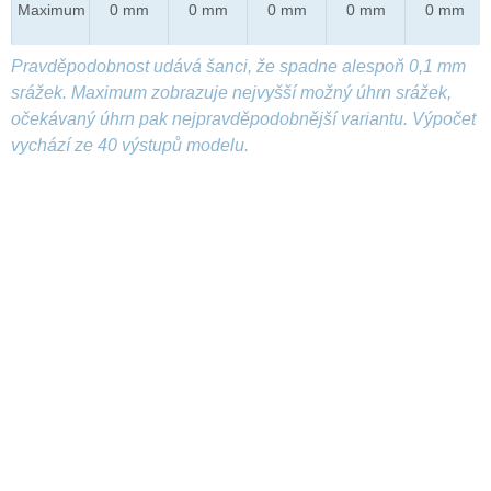
Maximum
0 mm
0 mm
0 mm
0 mm
0 mm
Pravděpodobnost udává šanci, že spadne alespoň 0,1 mm
srážek. Maximum zobrazuje nejvyšší možný úhrn srážek,
očekávaný úhrn pak nejpravděpodobnější variantu. Výpočet
vychází ze 40 výstupů modelu.