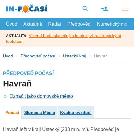
Přejít
na
hlavní
obsah
Úvod
Aktuálně
Radar
Předpověď
Numerický model
Víkend bude slunečný s letními, zítra i tropickými
AKTUALITA:
teplotami
Úvod
Předpověď počasí
Ústecký kraj
Havraň
PŘEDPOVĚĎ POČASÍ
Havraň
Označit jako domovské město
Počasí
Slunce a Měsíc
Kvalita ovzduší
Havraň leží v kraji Ústecký (233 m n. m.). Předpověď je