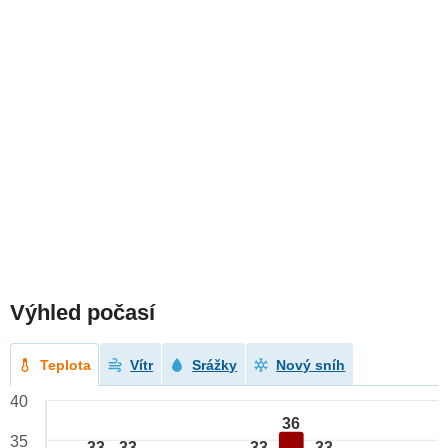
Výhled počasí
Teplota
Vítr
Srážky
Nový sníh
40
36
35
33
33
33
33