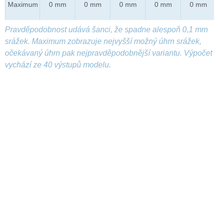
Maximum
0 mm
0 mm
0 mm
0 mm
0 mm
Pravděpodobnost udává šanci, že spadne alespoň 0,1 mm
srážek. Maximum zobrazuje nejvyšší možný úhrn srážek,
očekávaný úhrn pak nejpravděpodobnější variantu. Výpočet
vychází ze 40 výstupů modelu.