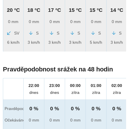
20 °C
18 °C
17 °C
15 °C
15 °C
14 °C
0 mm
0 mm
0 mm
0 mm
0 mm
0 mm
SV
S
S
S
S
S
6 km/h
3 km/h
3 km/h
3 km/h
5 km/h
3 km/h
Pravděpodobnost srážek na 48 hodin
22:00
23:00
00:00
01:00
02:00
dnes
dnes
zítra
zítra
zítra
0 %
0 %
0 %
0 %
0 %
Pravděpod.
Očekáváno
0 mm
0 mm
0 mm
0 mm
0 mm