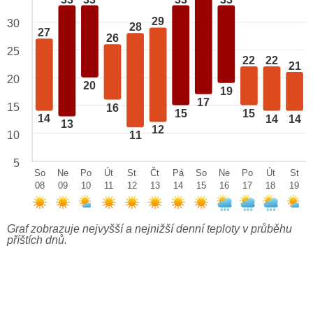
29
30
28
27
26
25
22
22
21
20
20
19
17
15
16
15
15
14
14
14
13
12
10
11
5
So
Ne
Po
Út
St
Čt
Pá
So
Ne
Po
Út
St
08
09
10
11
12
13
14
15
16
17
18
19
Graf zobrazuje nejvyšší a nejnižší denní teploty v průběhu
příštích dnů.