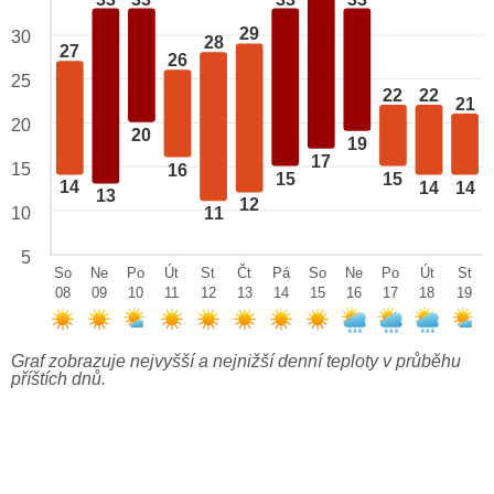
29
30
28
27
26
25
22
22
21
20
20
19
17
15
16
15
15
14
14
14
13
12
10
11
5
So
Ne
Po
Út
St
Čt
Pá
So
Ne
Po
Út
St
08
09
10
11
12
13
14
15
16
17
18
19
Graf zobrazuje nejvyšší a nejnižší denní teploty v průběhu
příštích dnů.