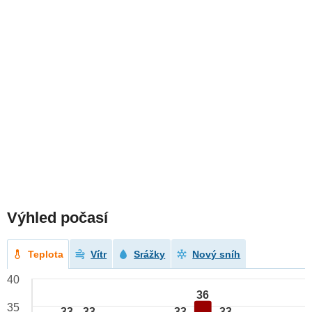
Výhled počasí
Teplota
Vítr
Srážky
Nový sníh
40
36
35
33
33
33
33