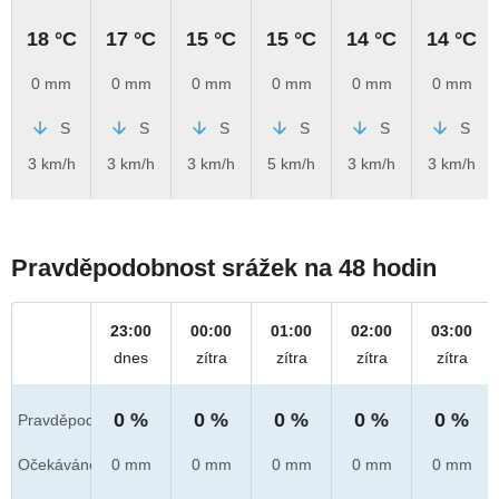
18 °C
17 °C
15 °C
15 °C
14 °C
14 °C
0 mm
0 mm
0 mm
0 mm
0 mm
0 mm
S
S
S
S
S
S
3 km/h
3 km/h
3 km/h
5 km/h
3 km/h
3 km/h
Pravděpodobnost srážek na 48 hodin
23:00
00:00
01:00
02:00
03:00
dnes
zítra
zítra
zítra
zítra
0 %
0 %
0 %
0 %
0 %
Pravděpod.
Očekáváno
0 mm
0 mm
0 mm
0 mm
0 mm