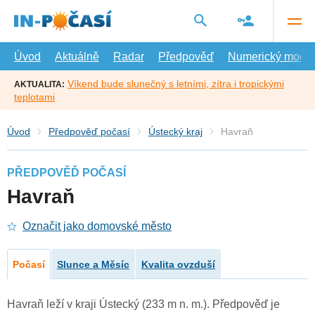
Přejít
na
hlavní
obsah
Úvod
Aktuálně
Radar
Předpověď
Numerický model
Víkend bude slunečný s letními, zítra i tropickými
AKTUALITA:
teplotami
Úvod
Předpověď počasí
Ústecký kraj
Havraň
PŘEDPOVĚĎ POČASÍ
Havraň
Označit jako domovské město
Počasí
Slunce a Měsíc
Kvalita ovzduší
Havraň leží v kraji Ústecký (233 m n. m.). Předpověď je