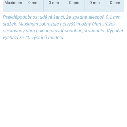
Maximum
0 mm
0 mm
0 mm
0 mm
0 mm
Pravděpodobnost udává šanci, že spadne alespoň 0,1 mm
srážek. Maximum zobrazuje nejvyšší možný úhrn srážek,
očekávaný úhrn pak nejpravděpodobnější variantu. Výpočet
vychází ze 40 výstupů modelu.