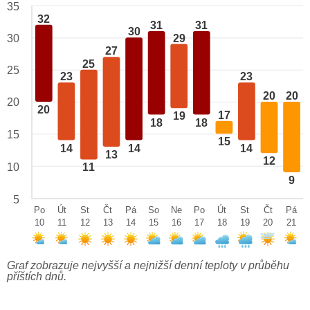
35
32
31
31
30
29
30
27
25
25
23
23
20
20
20
20
17
19
18
18
15
15
14
14
14
13
12
10
11
9
5
Po
Út
St
Čt
Pá
So
Ne
Po
Út
St
Čt
Pá
10
11
12
13
14
15
16
17
18
19
20
21
Graf zobrazuje nejvyšší a nejnižší denní teploty v průběhu
příštích dnů.