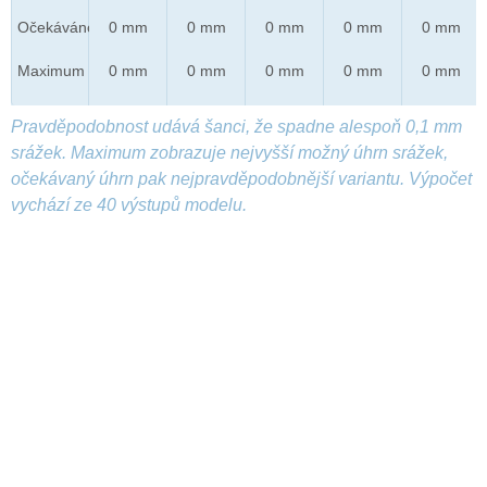
Očekáváno
0 mm
0 mm
0 mm
0 mm
0 mm
Maximum
0 mm
0 mm
0 mm
0 mm
0 mm
Pravděpodobnost udává šanci, že spadne alespoň 0,1 mm
srážek. Maximum zobrazuje nejvyšší možný úhrn srážek,
očekávaný úhrn pak nejpravděpodobnější variantu. Výpočet
vychází ze 40 výstupů modelu.