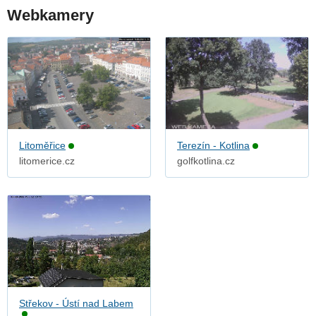
Webkamery
Litoměřice
Terezín - Kotlina
litomerice.cz
golfkotlina.cz
Střekov - Ústí nad Labem