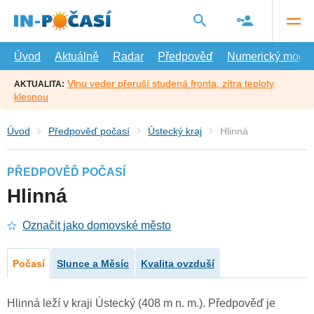
Přejít
na
hlavní
obsah
Úvod
Aktuálně
Radar
Předpověď
Numerický model
Vlnu veder přeruší studená fronta, zítra teploty
AKTUALITA:
klesnou
Úvod
Předpověď počasí
Ústecký kraj
Hlinná
PŘEDPOVĚĎ POČASÍ
Hlinná
Označit jako domovské město
Počasí
Slunce a Měsíc
Kvalita ovzduší
Hlinná leží v kraji Ústecký (408 m n. m.). Předpověď je