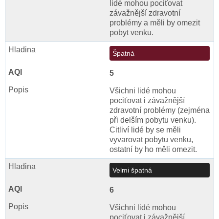
lidé mohou pociťovat
závažnější zdravotní
problémy a měli by omezit
pobyt venku.
Špatná
5
Všichni lidé mohou
pociťovat i závažnější
zdravotní problémy (zejména
při delším pobytu venku).
Citliví lidé by se měli
vyvarovat pobytu venku,
ostatní by ho měli omezit.
Velmi špatná
6
Všichni lidé mohou
pociťovat i závažnější