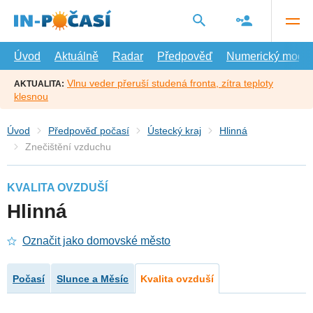
Přejít
na
hlavní
obsah
Úvod
Aktuálně
Radar
Předpověď
Numerický model
Vlnu veder přeruší studená fronta, zítra teploty
AKTUALITA:
klesnou
Úvod
Předpověď počasí
Ústecký kraj
Hlinná
Znečištění vzduchu
KVALITA OVZDUŠÍ
Hlinná
Označit jako domovské město
Počasí
Slunce a Měsíc
Kvalita ovzduší