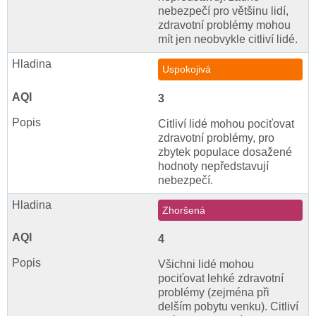
nebezpečí pro většinu lidí,
zdravotní problémy mohou
mít jen neobvykle citliví lidé.
Uspokojivá
3
Citliví lidé mohou pociťovat
zdravotní problémy, pro
zbytek populace dosažené
hodnoty nepředstavují
nebezpečí.
Zhoršená
4
Všichni lidé mohou
pociťovat lehké zdravotní
problémy (zejména při
delším pobytu venku). Citliví