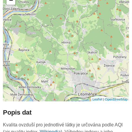
−
Leaflet
|
OpenStreetMap
Popis dat
Kvalita ovzduší pro jednotlivé látky je určována podle AQI
(air quality index,
Wikipedia
). Výhodou indexu a jeho