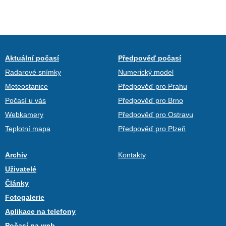
Aktuální počasí
Předpověď počasí
Radarové snímky
Numerický model
Meteostanice
Předpověď pro Prahu
Počasí u vás
Předpověď pro Brno
Webkamery
Předpověď pro Ostravu
Teplotní mapa
Předpověď pro Plzeň
Archiv
Kontakty
Uživatelé
Články
Fotogalerie
Aplikace na telefony
Počasí na web