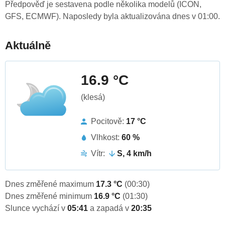
Předpověď je sestavena podle několika modelů (ICON,
GFS, ECMWF). Naposledy byla aktualizována dnes v 01:00.
Aktuálně
16.9 °C
(klesá)
Pocitově:
17 °C
Vlhkost:
60 %
Vítr:
S, 4 km/h
Dnes změřené maximum
17.3 °C
(00:30)
Dnes změřené minimum
16.9 °C
(01:30)
Slunce vychází v
05:41
a zapadá v
20:35