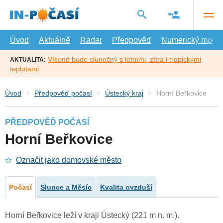
Přejít
na
hlavní
obsah
Úvod
Aktuálně
Radar
Předpověď
Numerický model
Víkend bude slunečný s letními, zítra i tropickými
AKTUALITA:
teplotami
Úvod
Předpověď počasí
Ústecký kraj
Horní Beřkovice
PŘEDPOVĚĎ POČASÍ
Horní Beřkovice
Označit jako domovské město
Počasí
Slunce a Měsíc
Kvalita ovzduší
Horní Beřkovice leží v kraji Ústecký (221 m n. m.).