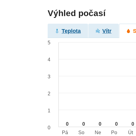
Výhled počasí
Teplota
Vítr
5
4
3
2
1
0
0
0
0
0
0
Pá
So
Ne
Po
Út