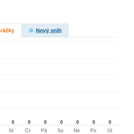
Srážky
Nový sníh
0
0
0
0
0
0
0
St
Čt
Pá
So
Ne
Po
Út