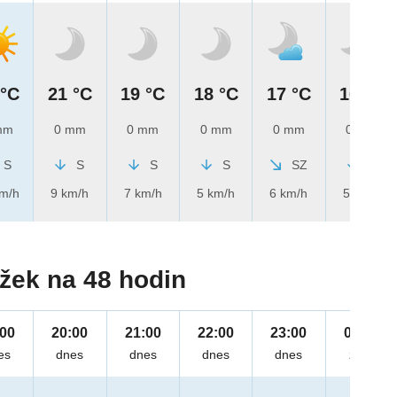
 °C
21 °C
19 °C
18 °C
17 °C
16 °C
mm
0 mm
0 mm
0 mm
0 mm
0 mm
S
S
S
S
SZ
S
km/h
9 km/h
7 km/h
5 km/h
6 km/h
5 km/h
žek na 48 hodin
:00
20:00
21:00
22:00
23:00
00:00
es
dnes
dnes
dnes
dnes
zítra