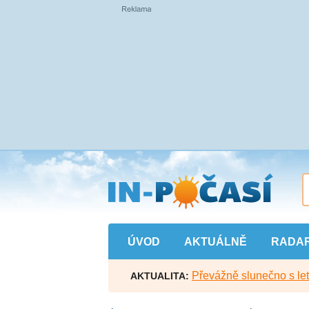
Přejít
na
hlavní
obsah
ÚVOD
AKTUÁLNĚ
RADA
Převážně slunečno s let
AKTUALITA: