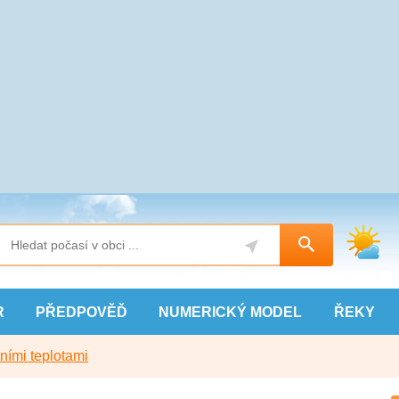
R
PŘEDPOVĚĎ
NUMERICKÝ
MODEL
ŘEKY
ními teplotami