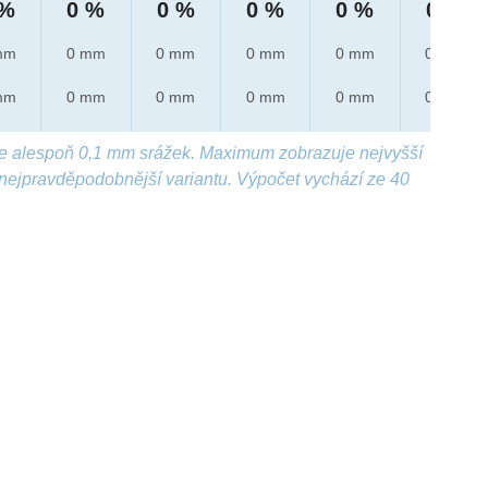
 %
0 %
0 %
0 %
0 %
0 %
mm
0 mm
0 mm
0 mm
0 mm
0 mm
mm
0 mm
0 mm
0 mm
0 mm
0 mm
e alespoň 0,1 mm srážek. Maximum zobrazuje nejvyšší
nejpravděpodobnější variantu. Výpočet vychází ze 40