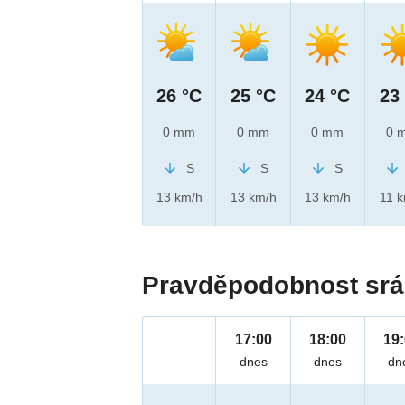
26 °C
25 °C
24 °C
23
0 mm
0 mm
0 mm
0 
S
S
S
13 km/h
13 km/h
13 km/h
11 
Pravděpodobnost srá
17:00
18:00
19
dnes
dnes
dn