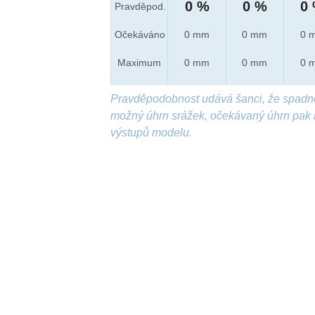
0 %
0 %
0
Pravděpod.
Očekáváno
0 mm
0 mm
0 
Maximum
0 mm
0 mm
0 
Pravděpodobnost udává šanci, že spadn
možný úhrn srážek, očekávaný úhrn pak 
výstupů modelu.