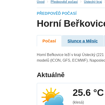
Úvod
Předpověď počasí
Ústecký kraj
PŘEDPOVĚĎ POČASÍ
Horní Beřkovic
Počasí
Slunce a Měsíc
Horní Beřkovice leží v kraji Ústecký (22
modelů (ICON, GFS, ECMWF). Naposledy 
Aktuálně
25.6 °C
(klesá)