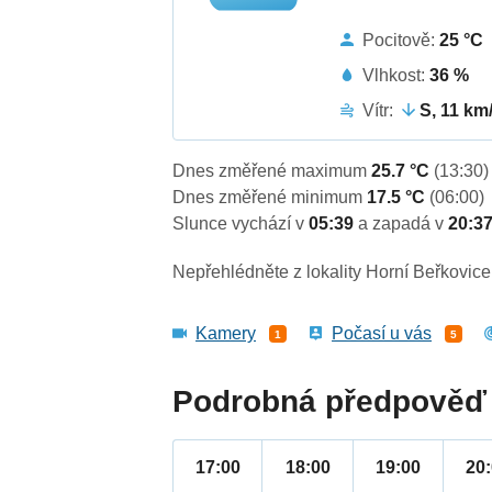
Pocitově:
25 °C
Vlhkost:
36 %
Vítr:
S, 11 km
Dnes změřené maximum
25.7 °C
(13:30)
Dnes změřené minimum
17.5 °C
(06:00)
Slunce vychází v
05:39
a zapadá v
20:3
Nepřehlédněte z lokality Horní Beřkovice
Kamery
Počasí u vás
1
5
Podrobná předpověď 
17:00
18:00
19:00
20