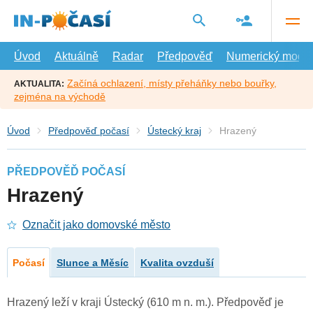
Přejít
na
hlavní
obsah
Úvod
Aktuálně
Radar
Předpověď
Numerický model
Začíná ochlazení, místy přeháňky nebo bouřky,
AKTUALITA:
zejména na východě
Úvod
Předpověď počasí
Ústecký kraj
Hrazený
PŘEDPOVĚĎ POČASÍ
Hrazený
Označit jako domovské město
Počasí
Slunce a Měsíc
Kvalita ovzduší
Hrazený leží v kraji Ústecký (610 m n. m.). Předpověď je