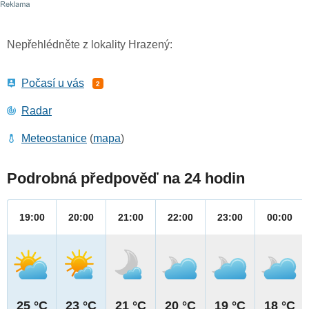
Nepřehlédněte z lokality Hrazený:
Počasí u vás
2
Radar
Meteostanice
(
mapa
)
Podrobná předpověď na 24 hodin
19:00
20:00
21:00
22:00
23:00
00:00
25 °C
23 °C
21 °C
20 °C
19 °C
18 °C