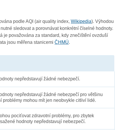
3
čována podle AQI (air quality index,
Wikipedia
). Výhodou
 nutné sledovat a porovnávat konkrétní číselné hodnoty.
 je považována za standard, kdy znečištění ovzduší
3
Data jsou měřena stanicemi
ČHMÚ
.
3
dnoty nepředstavují žádné nebezpečí.
3
dnoty nepředstavují žádné nebezpečí pro většinu
ní problémy mohou mít jen neobvykle citliví lidé.
 mohou pociťovat zdravotní problémy, pro zbytek
sažené hodnoty nepředstavují nebezpečí.