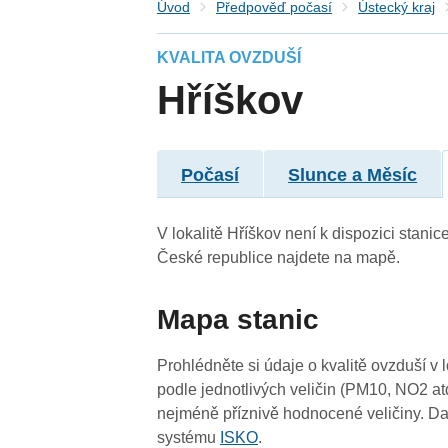
Úvod
Předpověď počasí
Ústecký kraj
KVALITA OVZDUŠÍ
Hříškov
Počasí
Slunce a Měsíc
V lokalitě Hříškov není k dispozici stanice
České republice najdete na mapě.
Mapa stanic
Prohlédněte si údaje o kvalitě ovzduší v 
podle jednotlivých veličin (PM10, NO2 at
nejméně příznivě hodnocené veličiny. Da
systému
ISKO
.