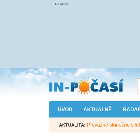
Přejít
na
hlavní
obsah
ÚVOD
AKTUÁLNĚ
RADA
Převážně slunečno s let
AKTUALITA: