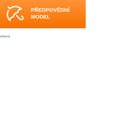
PŘEDPOVĚDNÍ
MODEL
4
-
3
3