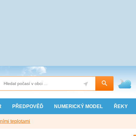
R
PŘEDPOVĚĎ
NUMERICKÝ
MODEL
ŘEKY
ními teplotami