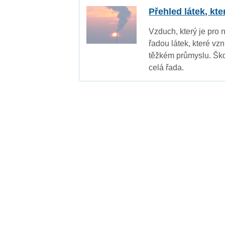
Přehled látek, kt
Vzduch, který je pro 
řadou látek, které vz
těžkém průmyslu. Ško
celá řada.