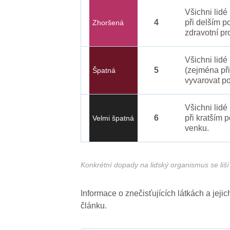
Všichni lid
4
při delším p
Zhoršená
zdravotní pr
Všichni lidé
5
(zejména při
Špatná
vyvarovat po
Všichni lidé
6
při kratším 
Velmi špatná
venku.
Konkrétní dopady na lidský organismus se liší 
Informace o znečisťujících látkách a jej
článku.