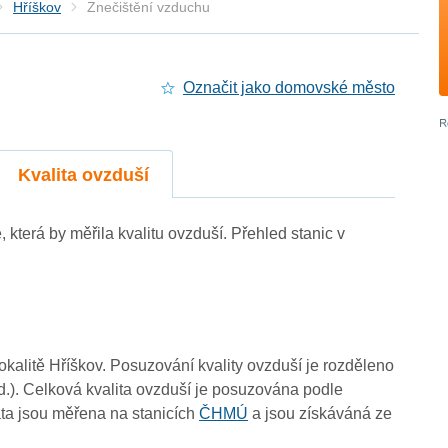
Hříškov
Znečištění vzduchu
Označit jako domovské město
Kvalita ovzduší
, která by měřila kvalitu ovzduší. Přehled stanic v
-
lokalitě Hříškov. Posuzování kvality ovzduší je rozděleno
d.). Celková kvalita ovzduší je posuzována podle
4
3
ta jsou měřena na stanicích
ČHMÚ
a jsou získáváná ze