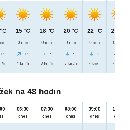
 °C
15 °C
18 °C
20 °C
22 °C
23 °C
mm
0 mm
0 mm
0 mm
0 mm
0 mm
JZ
JZ
Z
S
S
S
m/h
4 km/h
3 km/h
5 km/h
7 km/h
7 km/h
žek na 48 hodin
:00
06:00
07:00
08:00
09:00
10:00
es
dnes
dnes
dnes
dnes
dnes