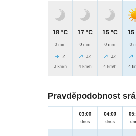
18 °C
17 °C
15 °C
15
0 mm
0 mm
0 mm
0 
Z
JZ
JZ
3 km/h
4 km/h
4 km/h
4 k
Pravděpodobnost srá
03:00
04:00
05
dnes
dnes
dn