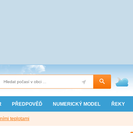
R
PŘEDPOVĚĎ
NUMERICKÝ
MODEL
ŘEKY
ními teplotami