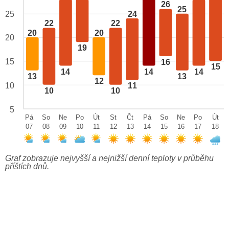
26
25
24
25
22
22
20
20
20
19
15
16
15
14
14
14
13
13
12
10
11
10
10
5
Pá
So
Ne
Po
Út
St
Čt
Pá
So
Ne
Po
Út
07
08
09
10
11
12
13
14
15
16
17
18
Graf zobrazuje nejvyšší a nejnižší denní teploty v průběhu
příštích dnů.