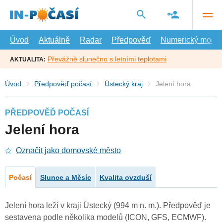
Přejít
na
hlavní
obsah
Úvod
Aktuálně
Radar
Předpověď
Numerický model
Převážně slunečno s letními teplotami
AKTUALITA:
Úvod
Předpověď počasí
Ústecký kraj
Jelení hora
PŘEDPOVĚĎ POČASÍ
Jelení hora
Označit jako domovské město
Počasí
Slunce a Měsíc
Kvalita ovzduší
Jelení hora leží v kraji Ústecký (994 m n. m.). Předpověď je
sestavena podle několika modelů (ICON, GFS, ECMWF).