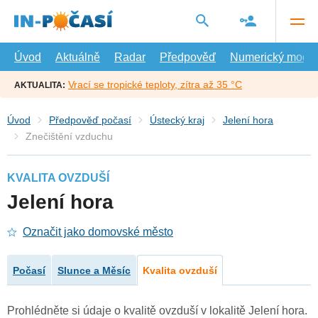
Přejít
na
hlavní
obsah
Úvod
Aktuálně
Radar
Předpověď
Numerický model
Vrací se tropické teploty, zítra až 35 °C
AKTUALITA:
Úvod
Předpověď počasí
Ústecký kraj
Jelení hora
Znečištění vzduchu
KVALITA OVZDUŠÍ
Jelení hora
Označit jako domovské město
Počasí
Slunce a Měsíc
Kvalita ovzduší
Prohlédněte si údaje o kvalitě ovzduší v lokalitě Jelení hora.