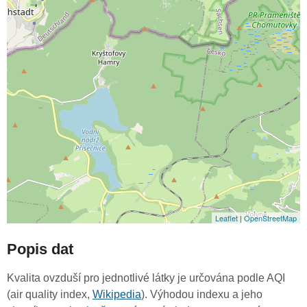
Leaflet
|
OpenStreetMap
Popis dat
Kvalita ovzduší pro jednotlivé látky je určována podle AQI
(air quality index,
Wikipedia
). Výhodou indexu a jeho