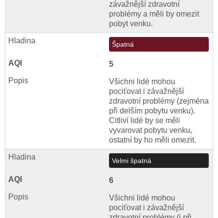
závažnější zdravotní
problémy a měli by omezit
pobyt venku.
Špatná
5
Všichni lidé mohou
pociťovat i závažnější
zdravotní problémy (zejména
při delším pobytu venku).
Citliví lidé by se měli
vyvarovat pobytu venku,
ostatní by ho měli omezit.
Velmi špatná
6
Všichni lidé mohou
pociťovat i závažnější
zdravotní problémy (i při