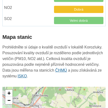
Dobrá
Velmi dobrá
Mapa stanic
Prohlédněte si údaje o kvalitě ovzduší v lokalitě Korozluky.
Posuzování kvality ovzduší je rozděleno podle jednotlivých
veličin (PM10, NO2 atd.). Celková kvalita ovzduší je
posuzována podle nejméně příznivě hodnocené veličiny.
Data jsou měřena na stanicích
ČHMÚ
a jsou získáváná ze
systému
ISKO
.
+
−