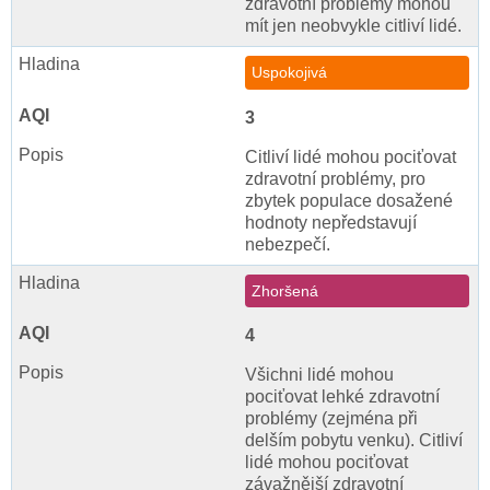
zdravotní problémy mohou
mít jen neobvykle citliví lidé.
Uspokojivá
3
Citliví lidé mohou pociťovat
zdravotní problémy, pro
zbytek populace dosažené
hodnoty nepředstavují
nebezpečí.
Zhoršená
4
Všichni lidé mohou
pociťovat lehké zdravotní
problémy (zejména při
delším pobytu venku). Citliví
lidé mohou pociťovat
závažnější zdravotní