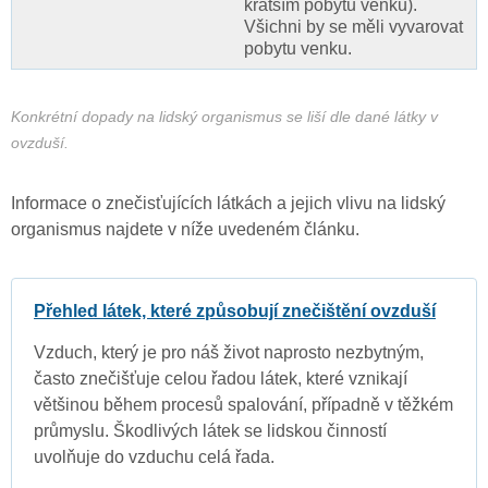
kratším pobytu venku).
Všichni by se měli vyvarovat
pobytu venku.
Konkrétní dopady na lidský organismus se liší dle dané látky v
ovzduší.
Informace o znečisťujících látkách a jejich vlivu na lidský
organismus najdete v níže uvedeném článku.
Přehled látek, které způsobují znečištění ovzduší
Vzduch, který je pro náš život naprosto nezbytným,
často znečišťuje celou řadou látek, které vznikají
většinou během procesů spalování, případně v těžkém
průmyslu. Škodlivých látek se lidskou činností
uvolňuje do vzduchu celá řada.