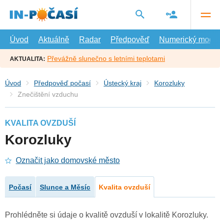
Přejít
na
hlavní
obsah
Úvod
Aktuálně
Radar
Předpověď
Numerický model
Převážně slunečno s letními teplotami
AKTUALITA:
Úvod
Předpověď počasí
Ústecký kraj
Korozluky
Znečištění vzduchu
KVALITA OVZDUŠÍ
Korozluky
Označit jako domovské město
Počasí
Slunce a Měsíc
Kvalita ovzduší
Prohlédněte si údaje o kvalitě ovzduší v lokalitě Korozluky.