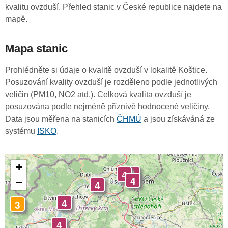
kvalitu ovzduší. Přehled stanic v České republice najdete na
mapě.
Mapa stanic
Prohlédněte si údaje o kvalitě ovzduší v lokalitě Koštice.
Posuzování kvality ovzduší je rozděleno podle jednotlivých
veličin (PM10, NO2 atd.). Celková kvalita ovzduší je
posuzována podle nejméně příznivě hodnocené veličiny.
Data jsou měřena na stanicích
ČHMÚ
a jsou získáváná ze
systému
ISKO
.
+
4
4
4
−
4
4
3
4