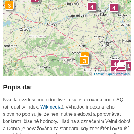
3
4
4
3
3
4
4
4
-
4
4
4
4
4
4
Leaflet
|
OpenStreetMap
Popis dat
Kvalita ovzduší pro jednotlivé látky je určována podle AQI
(air quality index,
Wikipedia
). Výhodou indexu a jeho
slovního popisu je, že není nutné sledovat a porovnávat
konkrétní číselné hodnoty. Hladina s označením Velmi dobrá
a Dobrá je považována za standard, kdy znečištění ovzduší