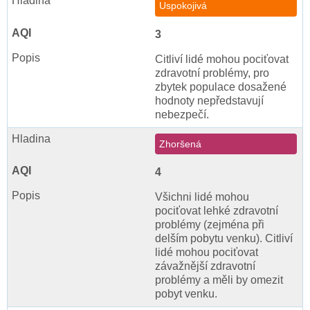
Uspokojivá
3
Citliví lidé mohou pociťovat
zdravotní problémy, pro
zbytek populace dosažené
hodnoty nepředstavují
nebezpečí.
Zhoršená
4
Všichni lidé mohou
pociťovat lehké zdravotní
problémy (zejména při
delším pobytu venku). Citliví
lidé mohou pociťovat
závažnější zdravotní
problémy a měli by omezit
pobyt venku.