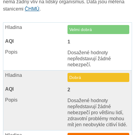
nemá žádný vliv na lidský organismus. Data jsou měřena
stanicemi
ČHMÚ
.
Velmi dobrá
1
Dosažené hodnoty
nepředstavují žádné
nebezpečí.
Dobrá
2
Dosažené hodnoty
nepředstavují žádné
nebezpečí pro většinu lidí,
zdravotní problémy mohou
mít jen neobvykle citliví lidé.