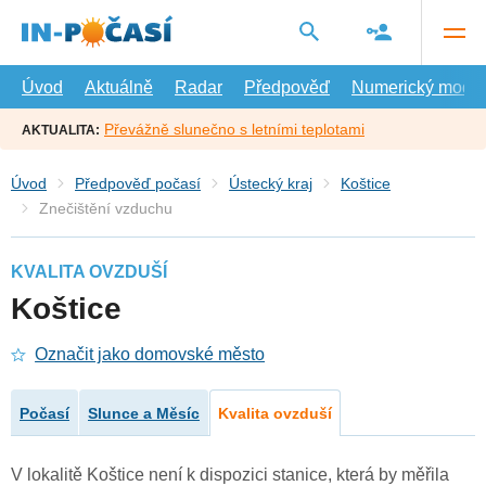
Přejít
na
hlavní
obsah
Úvod
Aktuálně
Radar
Předpověď
Numerický model
Převážně slunečno s letními teplotami
AKTUALITA:
Úvod
Předpověď počasí
Ústecký kraj
Koštice
Znečištění vzduchu
KVALITA OVZDUŠÍ
Koštice
Označit jako domovské město
Počasí
Slunce a Měsíc
Kvalita ovzduší
V lokalitě Koštice není k dispozici stanice, která by měřila