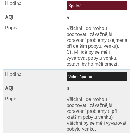
Špatná
5
Všichni lidé mohou
pociťovat i závažnější
zdravotní problémy (zejména
při delším pobytu venku).
Citliví lidé by se měli
vyvarovat pobytu venku,
ostatní by ho měli omezit.
Velmi špatná
6
Všichni lidé mohou
pociťovat i závažnější
zdravotní problémy (i při
kratším pobytu venku).
Všichni by se měli vyvarovat
pobytu venku.