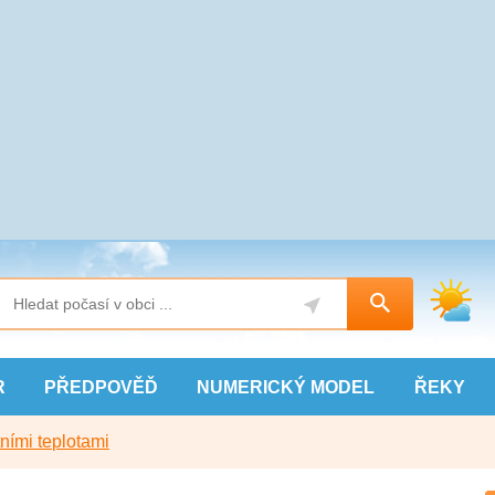
R
PŘEDPOVĚĎ
NUMERICKÝ
MODEL
ŘEKY
ními teplotami