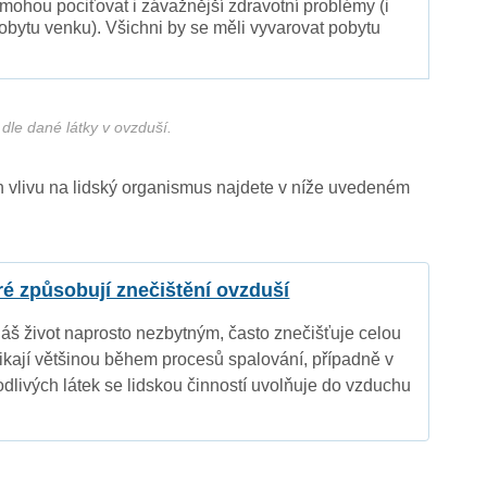
 mohou pociťovat i závažnější zdravotní problémy (i
pobytu venku). Všichni by se měli vyvarovat pobytu
dle dané látky v ovzduší.
ich vlivu na lidský organismus najdete v níže uvedeném
eré způsobují znečištění ovzduší
náš život naprosto nezbytným, často znečišťuje celou
nikají většinou během procesů spalování, případně v
dlivých látek se lidskou činností uvolňuje do vzduchu