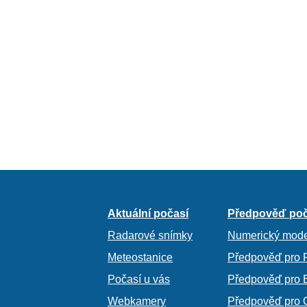
Aktuální počasí
Předpověď poč
Radarové snímky
Numerický mode
Meteostanice
Předpověď pro 
Počasí u vás
Předpověď pro 
Webkamery
Předpověď pro 