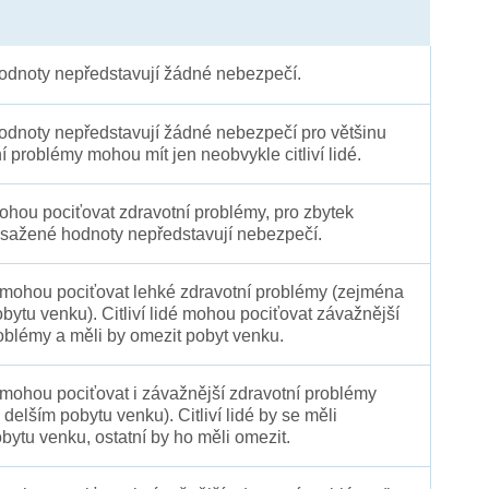
dnoty nepředstavují žádné nebezpečí.
dnoty nepředstavují žádné nebezpečí pro většinu
ní problémy mohou mít jen neobvykle citliví lidé.
 mohou pociťovat zdravotní problémy, pro zbytek
sažené hodnoty nepředstavují nebezpečí.
é mohou pociťovat lehké zdravotní problémy (zejména
obytu venku). Citliví lidé mohou pociťovat závažnější
oblémy a měli by omezit pobyt venku.
 mohou pociťovat i závažnější zdravotní problémy
 delším pobytu venku). Citliví lidé by se měli
bytu venku, ostatní by ho měli omezit.