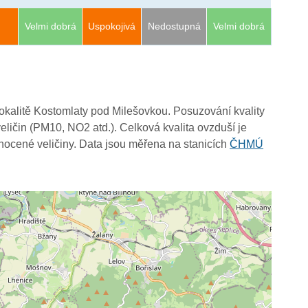
Velmi dobrá
Uspokojivá
Nedostupná
Velmi dobrá
 lokalitě Kostomlaty pod Milešovkou. Posuzování kvality
eličin (PM10, NO2 atd.). Celková kvalita ovzduší je
ocené veličiny. Data jsou měřena na stanicích
ČHMÚ