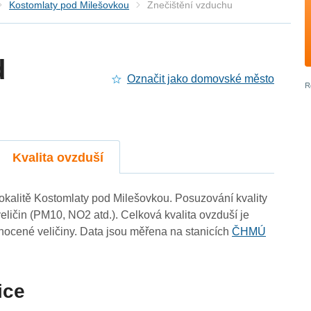
Kostomlaty pod Milešovkou
Znečištění vzduchu
d
Označit jako domovské město
Kvalita ovzduší
 lokalitě Kostomlaty pod Milešovkou. Posuzování kvality
eličin (PM10, NO2 atd.). Celková kvalita ovzduší je
ocené veličiny. Data jsou měřena na stanicích
ČHMÚ
ice