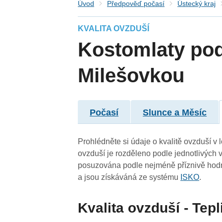
Úvod
Předpověď počasí
Ústecký kraj
KVALITA OVZDUŠÍ
Kostomlaty po
Milešovkou
Počasí
Slunce a Měsíc
Prohlédněte si údaje o kvalitě ovzduší v
ovzduší je rozděleno podle jednotlivých v
posuzována podle nejméně příznivě hodn
a jsou získáváná ze systému
ISKO
.
Kvalita ovzduší - Tepl