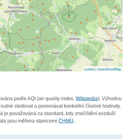
Leaflet
|
OpenStreetMap
čována podle AQI (air quality index,
Wikipedia
). Výhodou
 nutné sledovat a porovnávat konkrétní číselné hodnoty.
 je považována za standard, kdy znečištění ovzduší
Data jsou měřena stanicemi
ČHMÚ
.