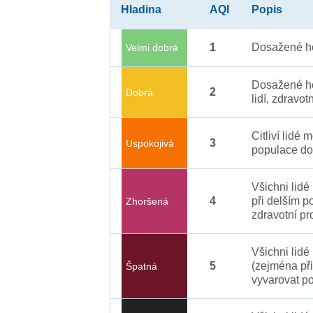
Hladina
AQI
Popis
1
Dosažené ho
Velmi dobrá
Dosažené ho
2
Dobrá
lidí, zdravot
Citliví lidé
3
Uspokojivá
populace do
Všichni lid
4
při delším p
Zhoršená
zdravotní pr
Všichni lidé
5
(zejména při
Špatná
vyvarovat po