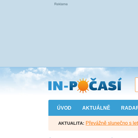
Přejít
na
hlavní
obsah
ÚVOD
AKTUÁLNĚ
RADA
Převážně slunečno s let
AKTUALITA: