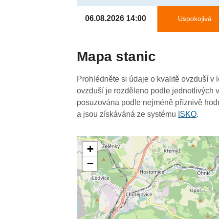
06.08.2026 14:00
Uspokojivá
4
Mapa stanic
Prohlédněte si údaje o kvalitě ovzduší v
ovzduší je rozděleno podle jednotlivých v
posuzována podle nejméně příznivě hodn
a jsou získáváná ze systému
ISKO
.
+
−