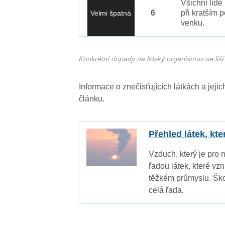
Všichni lidé
6
při kratším 
Velmi špatná
venku.
Konkrétní dopady na lidský organismus se liší 
Informace o znečisťujících látkách a jej
článku.
Přehled látek, kt
Vzduch, který je pro 
řadou látek, které vz
těžkém průmyslu. Ško
celá řada.