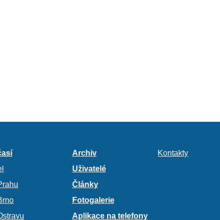
así
Archiv
Kontakty
l
Uživatelé
Prahu
Články
Brno
Fotogalerie
Ostravu
Aplikace na telefony