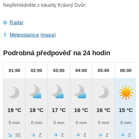
Nepřehlédněte z lokality Krásný Dvůr:
Radar
Meteostanice
(
mapa
)
Podrobná předpověď na 24 hodin
01:00
02:00
03:00
04:00
05:00
06:00
19 °C
18 °C
17 °C
16 °C
16 °C
15 °C
0 mm
0 mm
0 mm
0 mm
0 mm
0 mm
SZ
Z
Z
Z
Z
Z