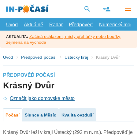
Přejít
na
hlavní
obsah
Úvod
Aktuálně
Radar
Předpověď
Numerický model
Začíná ochlazení, místy přeháňky nebo bouřky,
AKTUALITA:
zejména na východě
Úvod
Předpověď počasí
Ústecký kraj
Krásný Dvůr
PŘEDPOVĚĎ POČASÍ
Krásný Dvůr
Označit jako domovské město
Počasí
Slunce a Měsíc
Kvalita ovzduší
Krásný Dvůr leží v kraji Ústecký (292 m n. m.). Předpověď je