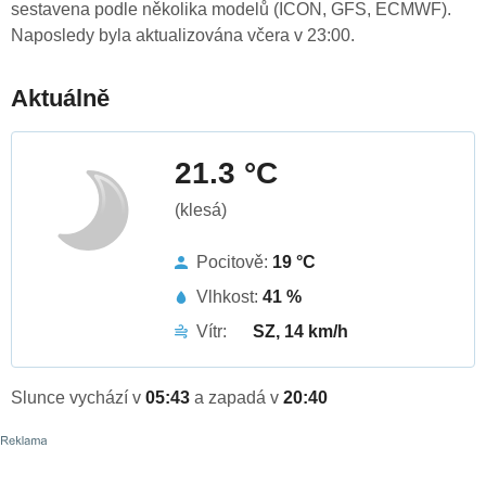
sestavena podle několika modelů (ICON, GFS, ECMWF).
Naposledy byla aktualizována včera v 23:00.
Aktuálně
21.3 °C
(klesá)
Pocitově:
19 °C
Vlhkost:
41 %
Vítr:
SZ, 14 km/h
Slunce vychází v
05:43
a zapadá v
20:40