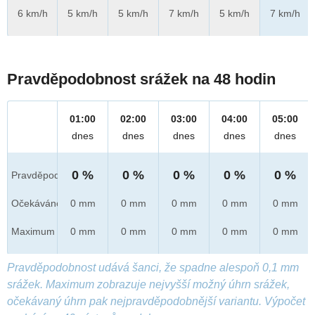
6 km/h
5 km/h
5 km/h
7 km/h
5 km/h
7 km/h
Pravděpodobnost srážek na 48 hodin
01:00
02:00
03:00
04:00
05:00
dnes
dnes
dnes
dnes
dnes
0 %
0 %
0 %
0 %
0 %
Pravděpod.
Očekáváno
0 mm
0 mm
0 mm
0 mm
0 mm
Maximum
0 mm
0 mm
0 mm
0 mm
0 mm
Pravděpodobnost udává šanci, že spadne alespoň 0,1 mm
srážek. Maximum zobrazuje nejvyšší možný úhrn srážek,
očekávaný úhrn pak nejpravděpodobnější variantu. Výpočet