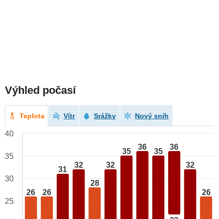
Výhled počasí
Teplota
Vítr
Srážky
Nový sníh
40
36
36
35
35
35
32
32
32
31
30
28
26
26
26
25