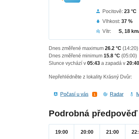
Pocitově:
23 °C
Vlhkost:
37 %
Vítr:
S, 18 km
Dnes změřené maximum
26.2 °C
(14:20)
Dnes změřené minimum
15.8 °C
(05:00)
Slunce vychází v
05:43
a zapadá v
20:4
Nepřehlédněte z lokality Krásný Dvůr:
Počasí u vás
Radar
M
1
Podrobná předpověď 
19:00
20:00
21:00
22