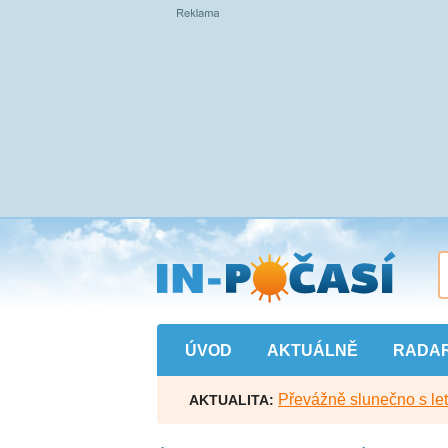
Přejít
na
hlavní
obsah
ÚVOD
AKTUÁLNĚ
RADA
Převážně slunečno s let
AKTUALITA: