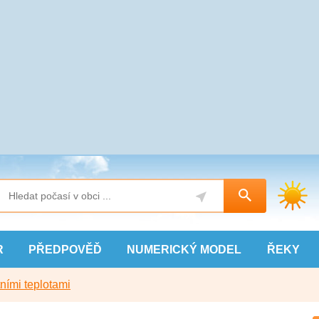
R
PŘEDPOVĚĎ
NUMERICKÝ
MODEL
ŘEKY
ními teplotami