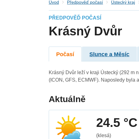
Úvod
Předpověď počasí
Ústecký kraj
PŘEDPOVĚĎ POČASÍ
Krásný Dvůr
Počasí
Slunce a Měsíc
Krásný Dvůr leží v kraji Ústecký (292 m 
(ICON, GFS, ECMWF). Naposledy byla ak
Aktuálně
24.5 °C
(klesá)