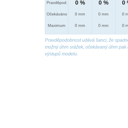
0 %
0 %
0
Pravděpod.
Očekáváno
0 mm
0 mm
0 
Maximum
0 mm
0 mm
0 
Pravděpodobnost udává šanci, že spadn
možný úhrn srážek, očekávaný úhrn pak 
výstupů modelu.