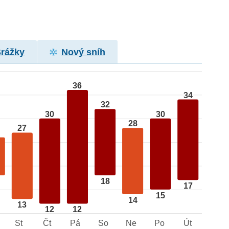
Srážky
Nový sníh
36
34
32
30
30
28
27
18
17
15
14
13
12
12
St
Čt
Pá
So
Ne
Po
Út