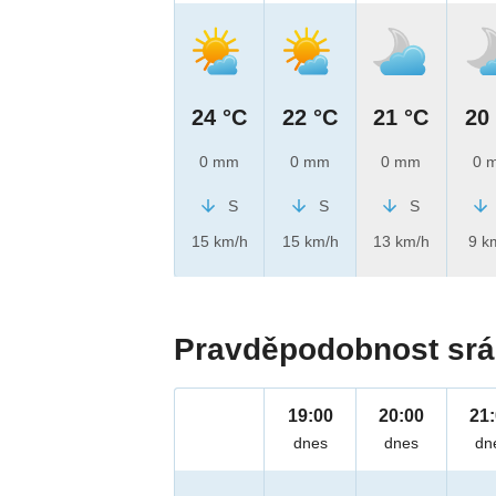
24 °C
22 °C
21 °C
20
0 mm
0 mm
0 mm
0 
S
S
S
15 km/h
15 km/h
13 km/h
9 k
Pravděpodobnost srá
19:00
20:00
21
dnes
dnes
dn