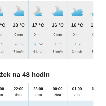
 °C
18 °C
17 °C
16 °C
16 °C
15 °C
mm
0 mm
0 mm
0 mm
0 mm
0 mm
S
S
SZ
Z
Z
Z
m/h
7 km/h
4 km/h
3 km/h
3 km/h
5 km/h
žek na 48 hodin
:00
22:00
23:00
00:00
01:00
02:00
es
dnes
dnes
zítra
zítra
zítra