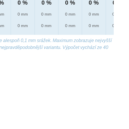
 %
0 %
0 %
0 %
0 %
0 %
mm
0 mm
0 mm
0 mm
0 mm
0 mm
mm
0 mm
0 mm
0 mm
0 mm
0 mm
e alespoň 0,1 mm srážek. Maximum zobrazuje nejvyšší
nejpravděpodobnější variantu. Výpočet vychází ze 40