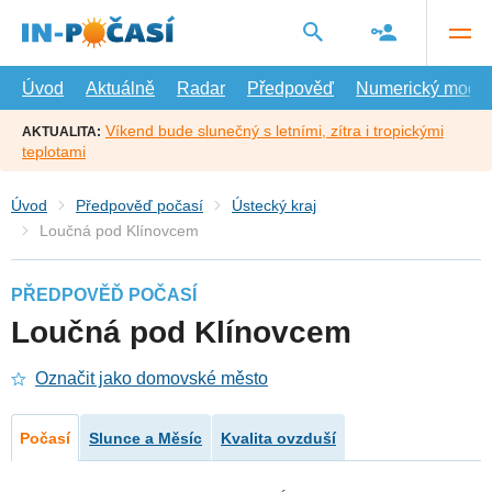
Přejít
na
hlavní
obsah
Úvod
Aktuálně
Radar
Předpověď
Numerický model
Víkend bude slunečný s letními, zítra i tropickými
AKTUALITA:
teplotami
Úvod
Předpověď počasí
Ústecký kraj
Loučná pod Klínovcem
PŘEDPOVĚĎ POČASÍ
Loučná pod Klínovcem
Označit jako domovské město
Počasí
Slunce a Měsíc
Kvalita ovzduší