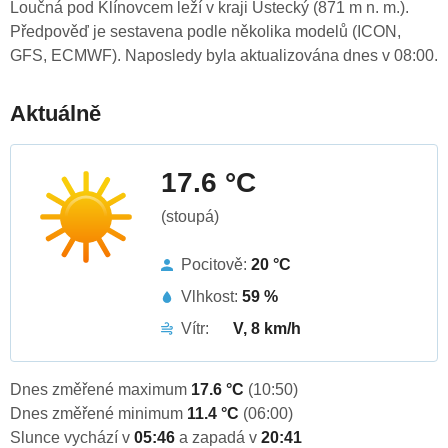
Loučná pod Klínovcem leží v kraji Ústecký (871 m n. m.).
Předpověď je sestavena podle několika modelů (ICON,
GFS, ECMWF). Naposledy byla aktualizována dnes v 08:00.
Aktuálně
17.6 °C
(stoupá)
Pocitově:
20 °C
Vlhkost:
59 %
Vítr:
V, 8 km/h
Dnes změřené maximum
17.6 °C
(10:50)
Dnes změřené minimum
11.4 °C
(06:00)
Slunce vychází v
05:46
a zapadá v
20:41