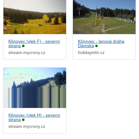
Klínovec (vlek F) - severní
Klínovec - lanová dráha
strana
Dámská
stream.mycrony.cz
holidayinfo.cz
Klínovec (vlek H) - severní
strana
stream.mycrony.cz