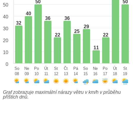
50
50
50
40
40
36
36
32
29
30
25
22
22
20
11
10
0
So
Ne
Po
Út
St
Čt
Pá
So
Ne
Po
Út
St
08
09
10
11
12
13
14
15
16
17
18
19
Graf zobrazuje maximální nárazy větru v km/h v průběhu
příštích dnů.