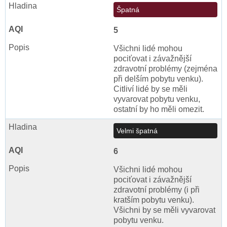
Špatná
5
Všichni lidé mohou
pociťovat i závažnější
zdravotní problémy (zejména
při delším pobytu venku).
Citliví lidé by se měli
vyvarovat pobytu venku,
ostatní by ho měli omezit.
Velmi špatná
6
Všichni lidé mohou
pociťovat i závažnější
zdravotní problémy (i při
kratším pobytu venku).
Všichni by se měli vyvarovat
pobytu venku.