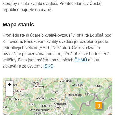
která by měřila kvalitu ovzduší. Přehled stanic v České
republice najdete na mapě.
Mapa stanic
Prohlédněte si údaje o kvalitě ovzduší v lokalitě Loučná pod
Klínovcem. Posuzování kvality ovzduší je rozděleno podle
jednotlivých veličin (PM10, NO2 atd.). Celková kvalita
ovzduší je posuzována podle nejméně příznivě hodnocené
veličiny. Data jsou měřena na stanicích
ČHMÚ
a jsou
získáváná ze systému
ISKO
.
+
−
3