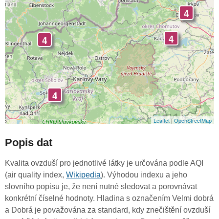
4
4
4
4
Leaflet
|
OpenStreetMap
Popis dat
Kvalita ovzduší pro jednotlivé látky je určována podle AQI
(air quality index,
Wikipedia
). Výhodou indexu a jeho
slovního popisu je, že není nutné sledovat a porovnávat
konkrétní číselné hodnoty. Hladina s označením Velmi dobrá
a Dobrá je považována za standard, kdy znečištění ovzduší