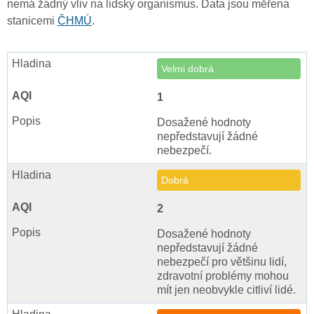
nemá žádný vliv na lidský organismus. Data jsou měřena
stanicemi
ČHMÚ
.
Velmi dobrá
1
Dosažené hodnoty
nepředstavují žádné
nebezpečí.
Dobrá
2
Dosažené hodnoty
nepředstavují žádné
nebezpečí pro většinu lidí,
zdravotní problémy mohou
mít jen neobvykle citliví lidé.