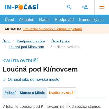
Přejít
na
hlavní
obsah
Úvod
Aktuálně
Radar
Předpověď
Numerický model
Převážně slunečno s letními teplotami
AKTUALITA:
Úvod
Předpověď počasí
Ústecký kraj
Loučná pod Klínovcem
Znečištění vzduchu
KVALITA OVZDUŠÍ
Loučná pod Klínovcem
Označit jako domovské město
Počasí
Slunce a Měsíc
Kvalita ovzduší
V lokalitě Loučná pod Klínovcem není k dispozici stanice,