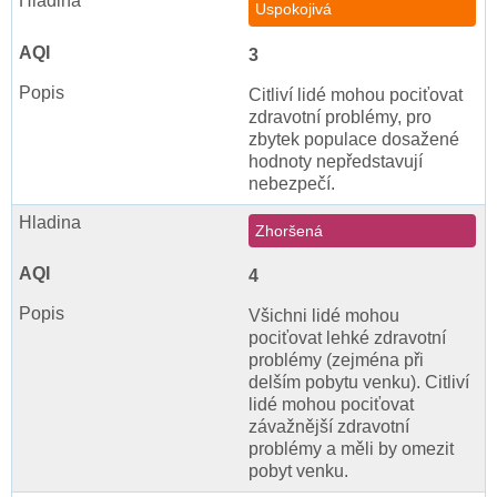
Uspokojivá
3
Citliví lidé mohou pociťovat
zdravotní problémy, pro
zbytek populace dosažené
hodnoty nepředstavují
nebezpečí.
Zhoršená
4
Všichni lidé mohou
pociťovat lehké zdravotní
problémy (zejména při
delším pobytu venku). Citliví
lidé mohou pociťovat
závažnější zdravotní
problémy a měli by omezit
pobyt venku.