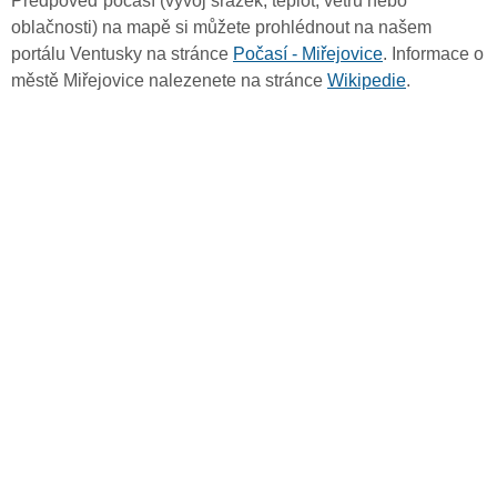
Předpověď počasí (vývoj srážek, teplot, větru nebo
oblačnosti) na mapě si můžete prohlédnout na našem
portálu Ventusky na stránce
Počasí - Miřejovice
. Informace o
městě Miřejovice nalezenete na stránce
Wikipedie
.