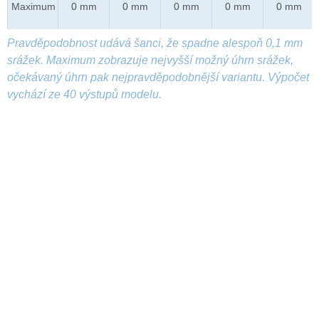
Maximum
0 mm
0 mm
0 mm
0 mm
0 mm
Pravděpodobnost udává šanci, že spadne alespoň 0,1 mm
srážek. Maximum zobrazuje nejvyšší možný úhrn srážek,
očekávaný úhrn pak nejpravděpodobnější variantu. Výpočet
vychází ze 40 výstupů modelu.