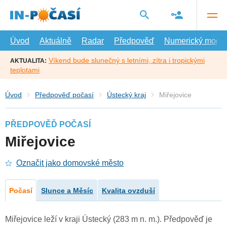
Přejít
na
hlavní
obsah
Úvod
Aktuálně
Radar
Předpověď
Numerický model
Víkend bude slunečný s letními, zítra i tropickými
AKTUALITA:
teplotami
Úvod
Předpověď počasí
Ústecký kraj
Miřejovice
PŘEDPOVĚĎ POČASÍ
Miřejovice
Označit jako domovské město
Počasí
Slunce a Měsíc
Kvalita ovzduší
Miřejovice leží v kraji Ústecký (283 m n. m.). Předpověď je