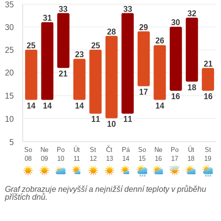
35
33
33
32
31
30
29
30
28
26
25
25
25
23
21
20
21
18
17
15
16
16
14
14
14
14
10
11
11
10
5
So
Ne
Po
Út
St
Čt
Pá
So
Ne
Po
Út
St
08
09
10
11
12
13
14
15
16
17
18
19
Graf zobrazuje nejvyšší a nejnižší denní teploty v průběhu
příštích dnů.