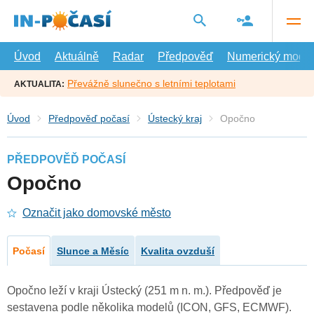
Přejít
na
hlavní
obsah
Úvod
Aktuálně
Radar
Předpověď
Numerický model
Převážně slunečno s letními teplotami
AKTUALITA:
Úvod
Předpověď počasí
Ústecký kraj
Opočno
PŘEDPOVĚĎ POČASÍ
Opočno
Označit jako domovské město
Počasí
Slunce a Měsíc
Kvalita ovzduší
Opočno leží v kraji Ústecký (251 m n. m.). Předpověď je
sestavena podle několika modelů (ICON, GFS, ECMWF).