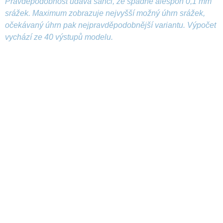
Pravděpodobnost udává šanci, že spadne alespoň 0,1 mm
srážek. Maximum zobrazuje nejvyšší možný úhrn srážek,
očekávaný úhrn pak nejpravděpodobnější variantu. Výpočet
vychází ze 40 výstupů modelu.