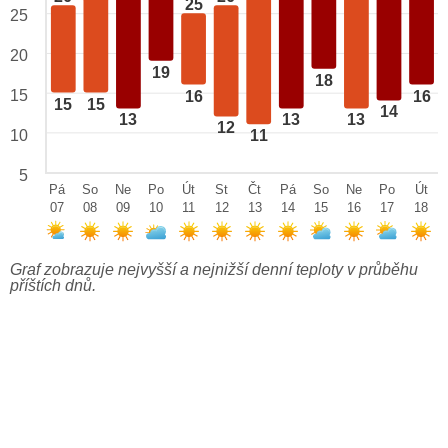
25
25
20
19
18
15
16
16
15
15
14
13
13
13
12
10
11
5
Pá
So
Ne
Po
Út
St
Čt
Pá
So
Ne
Po
Út
07
08
09
10
11
12
13
14
15
16
17
18
Graf zobrazuje nejvyšší a nejnižší denní teploty v průběhu
příštích dnů.