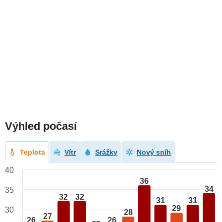
Výhled počasí
Teplota
Vítr
Srážky
Nový sníh
40
36
34
35
32
32
31
31
29
30
28
27
26
26