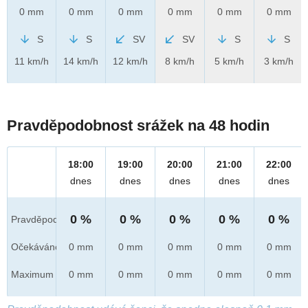
0 mm
0 mm
0 mm
0 mm
0 mm
0 mm
S
S
SV
SV
S
S
11 km/h
14 km/h
12 km/h
8 km/h
5 km/h
3 km/h
Pravděpodobnost srážek na 48 hodin
18:00
19:00
20:00
21:00
22:00
dnes
dnes
dnes
dnes
dnes
0 %
0 %
0 %
0 %
0 %
Pravděpod.
Očekáváno
0 mm
0 mm
0 mm
0 mm
0 mm
Maximum
0 mm
0 mm
0 mm
0 mm
0 mm