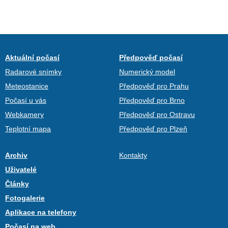
Aktuální počasí
Předpověď počasí
Radarové snímky
Numerický model
Meteostanice
Předpověď pro Prahu
Počasí u vás
Předpověď pro Brno
Webkamery
Předpověď pro Ostravu
Teplotní mapa
Předpověď pro Plzeň
Archiv
Kontakty
Uživatelé
Články
Fotogalerie
Aplikace na telefony
Počasí na web