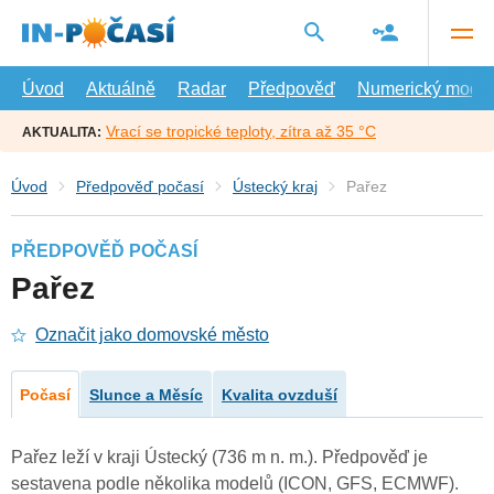
Přejít
na
hlavní
obsah
Úvod
Aktuálně
Radar
Předpověď
Numerický model
Vrací se tropické teploty, zítra až 35 °C
AKTUALITA:
Úvod
Předpověď počasí
Ústecký kraj
Pařez
PŘEDPOVĚĎ POČASÍ
Pařez
Označit jako domovské město
Počasí
Slunce a Měsíc
Kvalita ovzduší
Pařez leží v kraji Ústecký (736 m n. m.). Předpověď je
sestavena podle několika modelů (ICON, GFS, ECMWF).