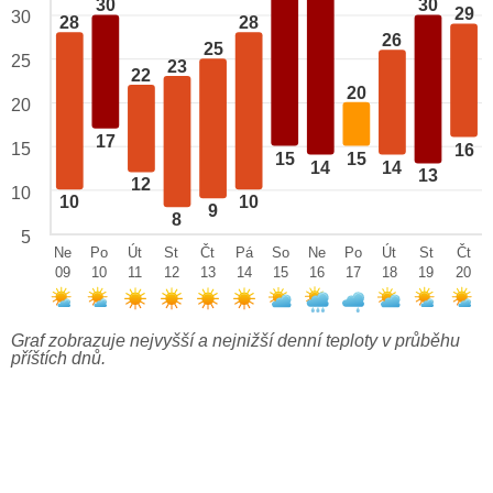
30
30
29
30
28
28
26
25
25
23
22
20
20
17
15
16
15
15
14
14
13
12
10
10
10
9
8
5
Ne
Po
Út
St
Čt
Pá
So
Ne
Po
Út
St
Čt
09
10
11
12
13
14
15
16
17
18
19
20
Graf zobrazuje nejvyšší a nejnižší denní teploty v průběhu
příštích dnů.