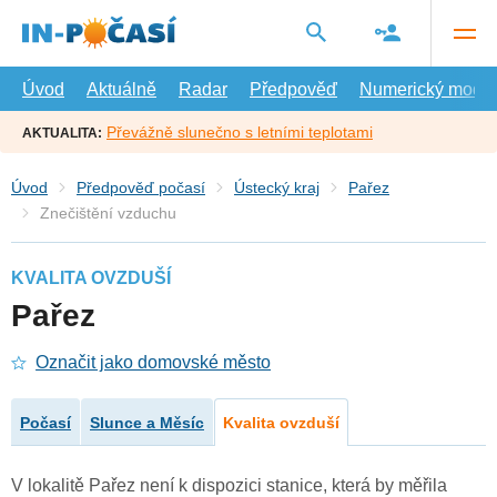
Přejít
na
hlavní
obsah
Úvod
Aktuálně
Radar
Předpověď
Numerický model
Převážně slunečno s letními teplotami
AKTUALITA:
Úvod
Předpověď počasí
Ústecký kraj
Pařez
Znečištění vzduchu
KVALITA OVZDUŠÍ
Pařez
Označit jako domovské město
Počasí
Slunce a Měsíc
Kvalita ovzduší
V lokalitě Pařez není k dispozici stanice, která by měřila