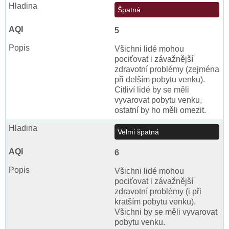
Špatná
5
Všichni lidé mohou
pociťovat i závažnější
zdravotní problémy (zejména
při delším pobytu venku).
Citliví lidé by se měli
vyvarovat pobytu venku,
ostatní by ho měli omezit.
Velmi špatná
6
Všichni lidé mohou
pociťovat i závažnější
zdravotní problémy (i při
kratším pobytu venku).
Všichni by se měli vyvarovat
pobytu venku.