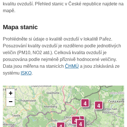
kvalitu ovzduší. Přehled stanic v České republice najdete na
mapě.
Mapa stanic
Prohlédněte si údaje o kvalitě ovzduší v lokalitě Pařez.
Posuzování kvality ovzduší je rozděleno podle jednotlivých
veličin (PM10, NO2 atd.). Celková kvalita ovzduší je
posuzována podle nejméně příznivě hodnocené veličiny.
Data jsou měřena na stanicích
ČHMÚ
a jsou získáváná ze
systému
ISKO
.
+
−
4
4
4
4
4
4