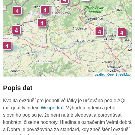
4
4
4
4
4
4
4
Leaflet
|
OpenStreetMap
Popis dat
Kvalita ovzduší pro jednotlivé látky je určována podle AQI
(air quality index,
Wikipedia
). Výhodou indexu a jeho
slovního popisu je, že není nutné sledovat a porovnávat
konkrétní číselné hodnoty. Hladina s označením Velmi dobrá
a Dobrá je považována za standard, kdy znečištění ovzduší