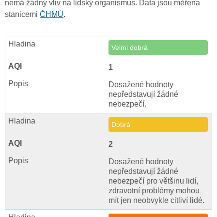
nemá žádný vliv na lidský organismus. Data jsou měřena
stanicemi
ČHMÚ
.
Velmi dobrá
1
Dosažené hodnoty
nepředstavují žádné
nebezpečí.
Dobrá
2
Dosažené hodnoty
nepředstavují žádné
nebezpečí pro většinu lidí,
zdravotní problémy mohou
mít jen neobvykle citliví lidé.