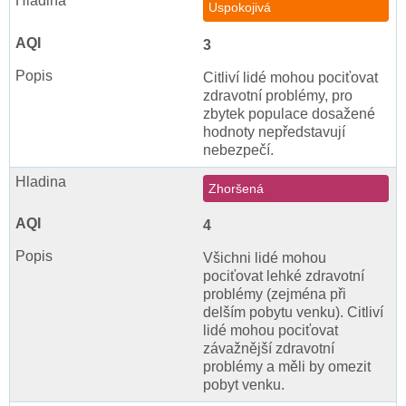
Uspokojivá
3
Citliví lidé mohou pociťovat
zdravotní problémy, pro
zbytek populace dosažené
hodnoty nepředstavují
nebezpečí.
Zhoršená
4
Všichni lidé mohou
pociťovat lehké zdravotní
problémy (zejména při
delším pobytu venku). Citliví
lidé mohou pociťovat
závažnější zdravotní
problémy a měli by omezit
pobyt venku.