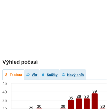
Výhled počasí
Teplota
Vítr
Srážky
Nový sníh
45
39
40
36
36
35
35
30
30
30
29