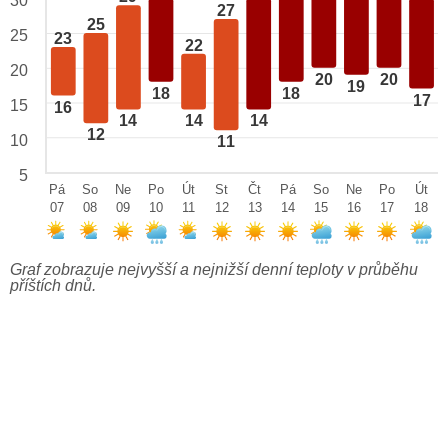
30
27
25
25
23
22
20
20
20
19
18
18
17
15
16
14
14
14
12
10
11
5
Pá
So
Ne
Po
Út
St
Čt
Pá
So
Ne
Po
Út
07
08
09
10
11
12
13
14
15
16
17
18
Graf zobrazuje nejvyšší a nejnižší denní teploty v průběhu
příštích dnů.