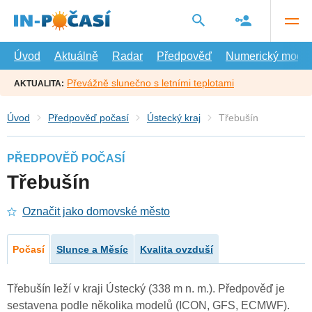
Přejít
na
hlavní
obsah
Úvod
Aktuálně
Radar
Předpověď
Numerický model
Převážně slunečno s letními teplotami
AKTUALITA:
Úvod
Předpověď počasí
Ústecký kraj
Třebušín
PŘEDPOVĚĎ POČASÍ
Třebušín
Označit jako domovské město
Počasí
Slunce a Měsíc
Kvalita ovzduší
Třebušín leží v kraji Ústecký (338 m n. m.). Předpověď je
sestavena podle několika modelů (ICON, GFS, ECMWF).