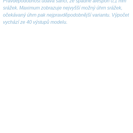
Pravděpodobnost udává šanci, že spadne alespoň 0,1 mm
srážek. Maximum zobrazuje nejvyšší možný úhrn srážek,
očekávaný úhrn pak nejpravděpodobnější variantu. Výpočet
vychází ze 40 výstupů modelu.