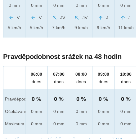
0 mm
0 mm
0 mm
0 mm
0 mm
0 mm
V
V
JV
JV
J
J
5 km/h
5 km/h
7 km/h
9 km/h
9 km/h
11 km/h
Pravděpodobnost srážek na 48 hodin
06:00
07:00
08:00
09:00
10:00
dnes
dnes
dnes
dnes
dnes
0 %
0 %
0 %
0 %
0 %
Pravděpod.
Očekáváno
0 mm
0 mm
0 mm
0 mm
0 mm
Maximum
0 mm
0 mm
0 mm
0 mm
0 mm