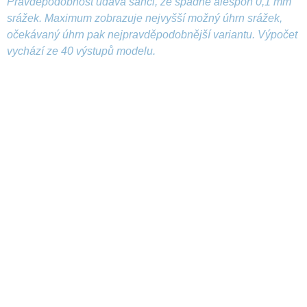
Pravděpodobnost udává šanci, že spadne alespoň 0,1 mm
srážek. Maximum zobrazuje nejvyšší možný úhrn srážek,
očekávaný úhrn pak nejpravděpodobnější variantu. Výpočet
vychází ze 40 výstupů modelu.