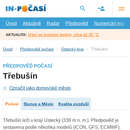
Přejít
na
hlavní
obsah
Úvod
Aktuálně
Radar
Předpověď
Numerický model
Vrací se tropické teploty, zítra až 35 °C
AKTUALITA:
Úvod
Předpověď počasí
Ústecký kraj
Třebušín
PŘEDPOVĚĎ POČASÍ
Třebušín
Označit jako domovské město
Počasí
Slunce a Měsíc
Kvalita ovzduší
Třebušín leží v kraji Ústecký (338 m n. m.). Předpověď je
sestavena podle několika modelů (ICON, GFS, ECMWF).