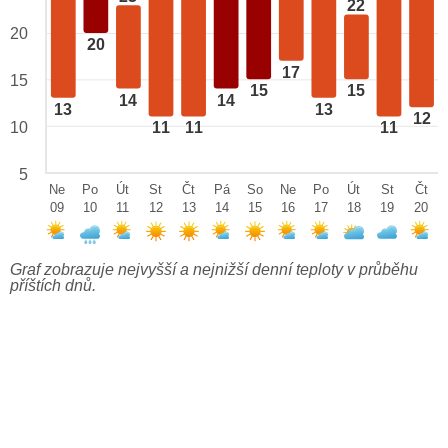
22
20
20
17
15
15
15
14
14
13
13
12
10
11
11
11
5
Ne
Po
Út
St
Čt
Pá
So
Ne
Po
Út
St
Čt
09
10
11
12
13
14
15
16
17
18
19
20
Graf zobrazuje nejvyšší a nejnižší denní teploty v průběhu
příštích dnů.