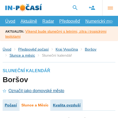
Přejít
na
hlavní
obsah
Úvod
Aktuálně
Radar
Předpověď
Numerický model
Víkend bude slunečný s letními, zítra i tropickými
AKTUALITA:
teplotami
Úvod
Předpověď počasí
Kraj Vysočina
Boršov
Slunce a měsíc
Sluneční kalendář
SLUNEČNÍ KALENDÁŘ
Boršov
Označit jako domovské město
Počasí
Slunce a Měsíc
Kvalita ovzduší