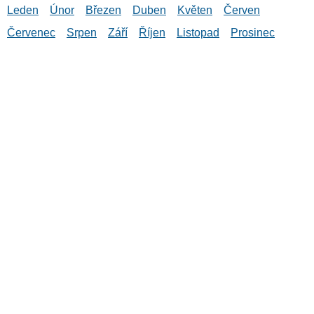
Leden
Únor
Březen
Duben
Květen
Červen
Červenec
Srpen
Září
Říjen
Listopad
Prosinec