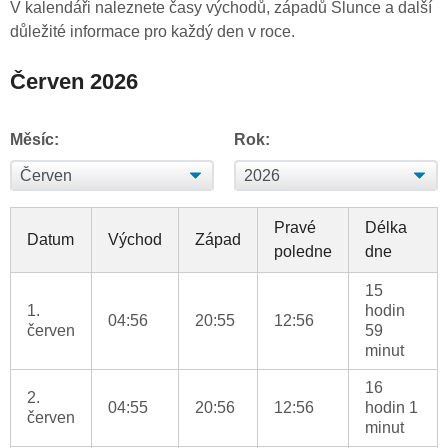
V kalendáři naleznete časy východů, západů Slunce a další
důležité informace pro každý den v roce.
Červen 2026
Měsíc:
Rok:
Pravé
Délka
Datum
Východ
Západ
poledne
dne
15
1.
hodin
04:56
20:55
12:56
červen
59
minut
16
2.
04:55
20:56
12:56
hodin 1
červen
minut