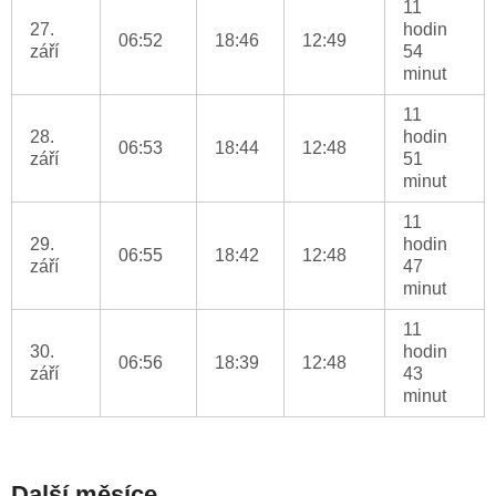
11
27.
hodin
06:52
18:46
12:49
září
54
minut
11
28.
hodin
06:53
18:44
12:48
září
51
minut
11
29.
hodin
06:55
18:42
12:48
září
47
minut
11
30.
hodin
06:56
18:39
12:48
září
43
minut
Další měsíce