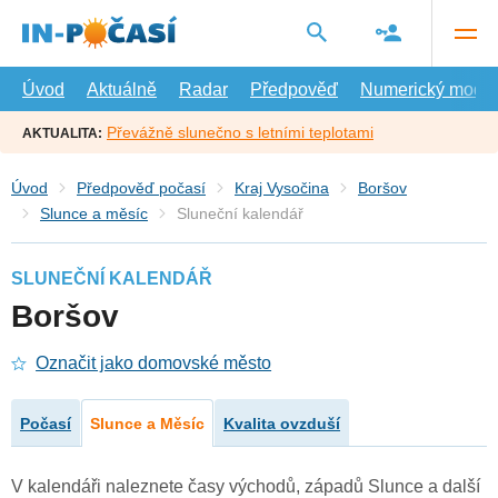
Přejít
na
hlavní
obsah
Úvod
Aktuálně
Radar
Předpověď
Numerický model
Převážně slunečno s letními teplotami
AKTUALITA:
Úvod
Předpověď počasí
Kraj Vysočina
Boršov
Slunce a měsíc
Sluneční kalendář
SLUNEČNÍ KALENDÁŘ
Boršov
Označit jako domovské město
Počasí
Slunce a Měsíc
Kvalita ovzduší
V kalendáři naleznete časy východů, západů Slunce a další