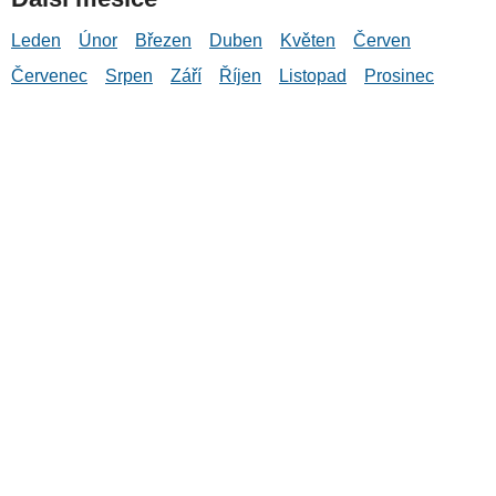
Leden
Únor
Březen
Duben
Květen
Červen
Červenec
Srpen
Září
Říjen
Listopad
Prosinec