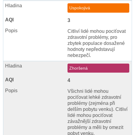
Uspokojivá
3
Citliví lidé mohou pociťovat
zdravotní problémy, pro
zbytek populace dosažené
hodnoty nepředstavují
nebezpečí.
Zhoršená
4
Všichni lidé mohou
pociťovat lehké zdravotní
problémy (zejména při
delším pobytu venku). Citliví
lidé mohou pociťovat
závažnější zdravotní
problémy a měli by omezit
pobyt venku.