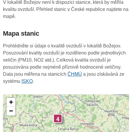
V lokalitě Božejov není k dispozici stanice, která by měřila
kvalitu ovzduší. Přehled stanic v České republice najdete na
mapě.
Mapa stanic
Prohlédněte si údaje o kvalitě ovzduší v lokalitě Božejov.
Posuzování kvality ovzduší je rozděleno podle jednotlivých
veličin (PM10, NO2 atd.). Celková kvalita ovzduší je
posuzována podle nejméně příznivě hodnocené veličiny.
Data jsou měřena na stanicích
ČHMÚ
a jsou získáváná ze
systému
ISKO
.
+
−
4