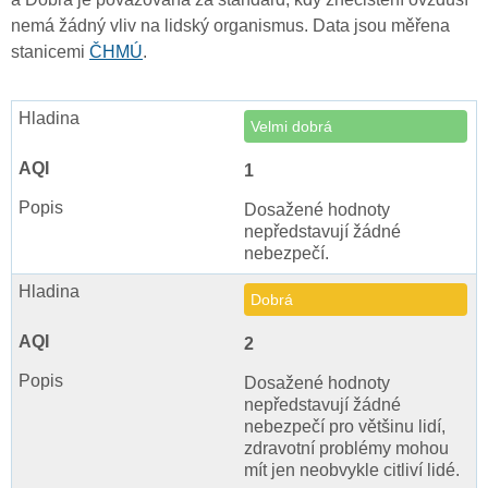
nemá žádný vliv na lidský organismus. Data jsou měřena
stanicemi
ČHMÚ
.
Velmi dobrá
1
Dosažené hodnoty
nepředstavují žádné
nebezpečí.
Dobrá
2
Dosažené hodnoty
nepředstavují žádné
nebezpečí pro většinu lidí,
zdravotní problémy mohou
mít jen neobvykle citliví lidé.