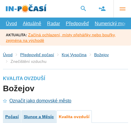
Přejít
na
hlavní
obsah
Úvod
Aktuálně
Radar
Předpověď
Numerický model
Začíná ochlazení, místy přeháňky nebo bouřky,
AKTUALITA:
zejména na východě
Úvod
Předpověď počasí
Kraj Vysočina
Božejov
Znečištění vzduchu
KVALITA OVZDUŠÍ
Božejov
Označit jako domovské město
Počasí
Slunce a Měsíc
Kvalita ovzduší