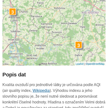
3
3
Leaflet
|
OpenStreetMap
Popis dat
Kvalita ovzduší pro jednotlivé látky je určována podle AQI
(air quality index,
Wikipedia
). Výhodou indexu a jeho
slovního popisu je, že není nutné sledovat a porovnávat
konkrétní číselné hodnoty. Hladina s označením Velmi dobrá
a Dobrá je považována za standard, kdy znečištění ovzduší