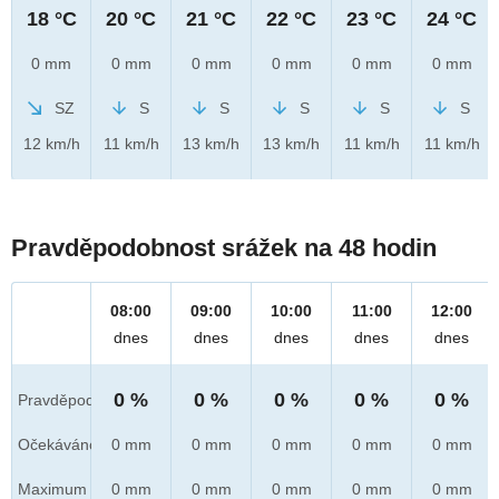
18 °C
20 °C
21 °C
22 °C
23 °C
24 °C
0 mm
0 mm
0 mm
0 mm
0 mm
0 mm
SZ
S
S
S
S
S
12 km/h
11 km/h
13 km/h
13 km/h
11 km/h
11 km/h
Pravděpodobnost srážek na 48 hodin
08:00
09:00
10:00
11:00
12:00
dnes
dnes
dnes
dnes
dnes
0 %
0 %
0 %
0 %
0 %
Pravděpod.
Očekáváno
0 mm
0 mm
0 mm
0 mm
0 mm
Maximum
0 mm
0 mm
0 mm
0 mm
0 mm