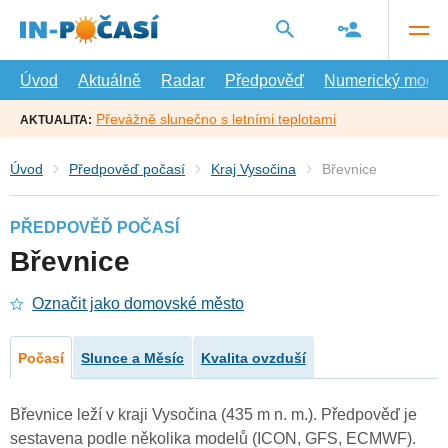
Přejít
na
hlavní
obsah
Úvod
Aktuálně
Radar
Předpověď
Numerický model
Převážně slunečno s letními teplotami
AKTUALITA:
Úvod
Předpověď počasí
Kraj Vysočina
Břevnice
PŘEDPOVĚĎ POČASÍ
Břevnice
Označit jako domovské město
Počasí
Slunce a Měsíc
Kvalita ovzduší
Břevnice leží v kraji Vysočina (435 m n. m.). Předpověď je
sestavena podle několika modelů (ICON, GFS, ECMWF).