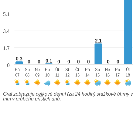
5.1
3.4
2.1
1.7
0.3
0.1
0
0
0
0
0
0
0
0
0
Pá
So
Ne
Po
Út
St
Čt
Pá
So
Ne
Po
Út
07
08
09
10
11
12
13
14
15
16
17
18
Graf zobrazuje celkové denní (za 24 hodin) srážkové úhrny v
mm v průběhu příštích dnů.