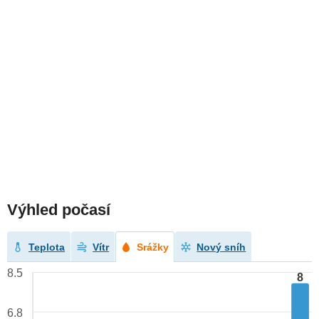
Výhled počasí
Teplota
Vítr
Srážky
Nový sníh
8.5
8
6.8