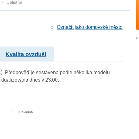
Čelistná
Označit jako domovské město
Kvalita ovzduší
 m.). Předpověď je sestavena podle několika modelů
tualizována dnes v 23:00.