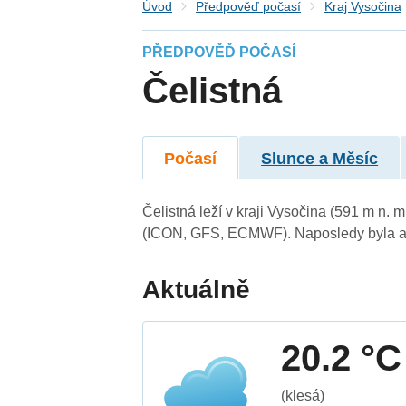
Úvod
Předpověď počasí
Kraj Vysočina
PŘEDPOVĚĎ POČASÍ
Čelistná
Počasí
Slunce a Měsíc
Čelistná leží v kraji Vysočina (591 m n.
(ICON, GFS, ECMWF). Naposledy byla ak
Aktuálně
20.2 °C
(klesá)