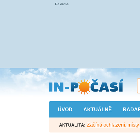
Přejít
na
hlavní
obsah
ÚVOD
AKTUÁLNĚ
RADA
Začíná ochlazení, míst
AKTUALITA: