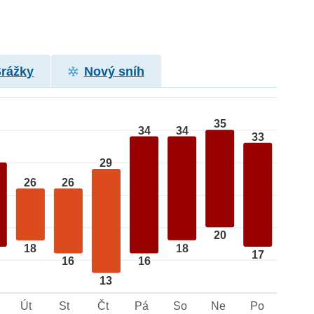
Srážky
Nový sníh
35
34
34
33
29
26
26
20
18
18
17
16
16
13
Út
St
Čt
Pá
So
Ne
Po