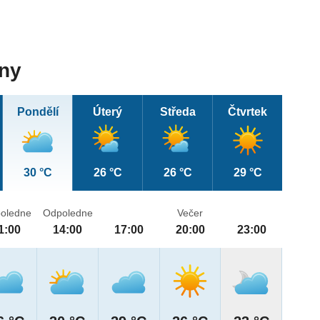
dny
Pondělí
Úterý
Středa
Čtvrtek
30 °C
26 °C
26 °C
29 °C
oledne
Odpoledne
Večer
1:00
14:00
17:00
20:00
23:00