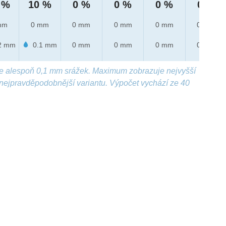
 %
10 %
0 %
0 %
0 %
0 %
mm
0 mm
0 mm
0 mm
0 mm
0 mm
2 mm
0.1 mm
0 mm
0 mm
0 mm
0 mm
e alespoň 0,1 mm srážek. Maximum zobrazuje nejvyšší
nejpravděpodobnější variantu. Výpočet vychází ze 40