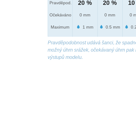
20 %
20 %
10
Pravděpod.
Očekáváno
0 mm
0 mm
0 
Maximum
1 mm
0.5 mm
0.
Pravděpodobnost udává šanci, že spadn
možný úhrn srážek, očekávaný úhrn pak 
výstupů modelu.