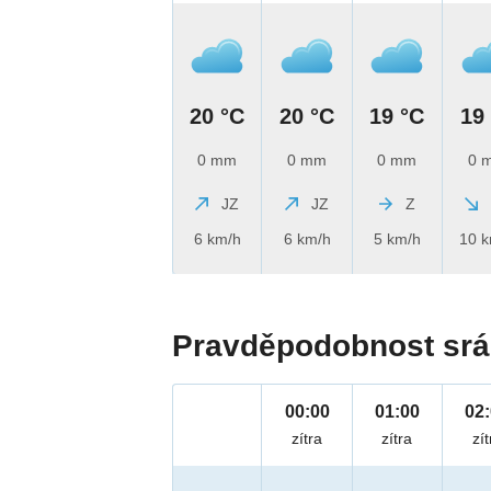
20 °C
20 °C
19 °C
19
0 mm
0 mm
0 mm
0 
JZ
JZ
Z
6 km/h
6 km/h
5 km/h
10 
Pravděpodobnost srá
00:00
01:00
02
zítra
zítra
zít