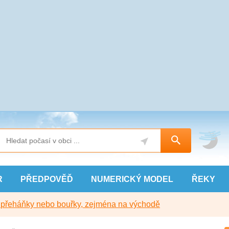
R
PŘEDPOVĚĎ
NUMERICKÝ
MODEL
ŘEKY
y přeháňky nebo bouřky, zejména na východě