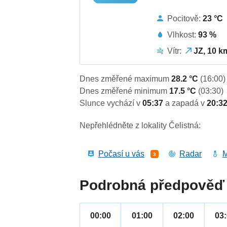
Pocitově:
23 °C
Vlhkost:
93 %
Vítr:
JZ, 10 k
Dnes změřené maximum
28.2 °C
(16:00)
Dnes změřené minimum
17.5 °C
(03:30)
Slunce vychází v
05:37
a zapadá v
20:3
Nepřehlédněte z lokality Čelistná:
Počasí u vás
Radar
M
3
Podrobná předpověď 
00:00
01:00
02:00
03