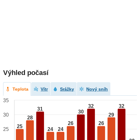
Výhled počasí
Teplota
Vítr
Srážky
Nový sníh
35
32
32
31
30
29
30
28
26
26
25
24
24
25