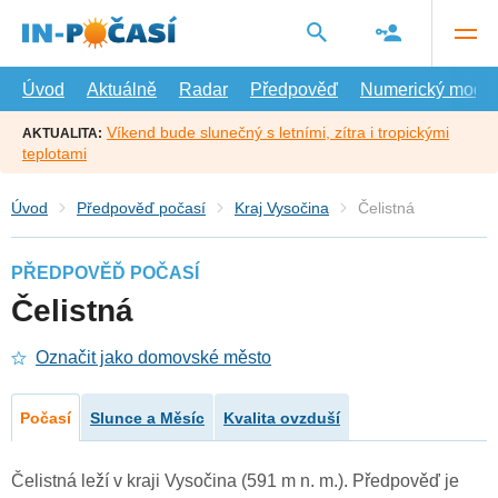
Přejít
na
hlavní
obsah
Úvod
Aktuálně
Radar
Předpověď
Numerický model
Víkend bude slunečný s letními, zítra i tropickými
AKTUALITA:
teplotami
Úvod
Předpověď počasí
Kraj Vysočina
Čelistná
PŘEDPOVĚĎ POČASÍ
Čelistná
Označit jako domovské město
Počasí
Slunce a Měsíc
Kvalita ovzduší
Čelistná leží v kraji Vysočina (591 m n. m.). Předpověď je