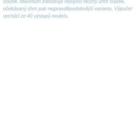
srážek. Maximum zobrazuje nejvyšší možný úhrn srážek,
očekávaný úhrn pak nejpravděpodobnější variantu. Výpočet
vychází ze 40 výstupů modelu.