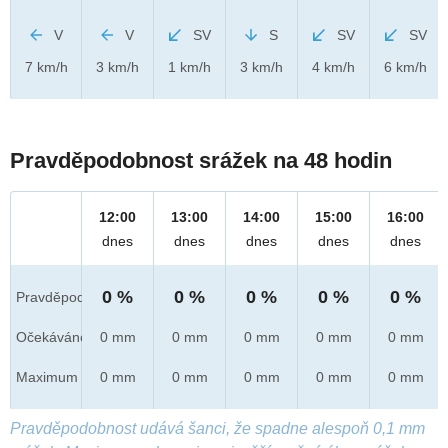
V
V
SV
S
SV
SV
7 km/h
3 km/h
1 km/h
3 km/h
4 km/h
6 km/h
Pravděpodobnost srážek na 48 hodin
12:00
13:00
14:00
15:00
16:00
dnes
dnes
dnes
dnes
dnes
0 %
0 %
0 %
0 %
0 %
Pravděpod.
Očekáváno
0 mm
0 mm
0 mm
0 mm
0 mm
Maximum
0 mm
0 mm
0 mm
0 mm
0 mm
Pravděpodobnost udává šanci, že spadne alespoň 0,1 mm