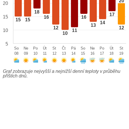
20
20
18
17
15
16
16
15
15
14
13
12
12
10
11
10
5
So
Ne
Po
Út
St
Čt
Pá
So
Ne
Po
Út
St
08
09
10
11
12
13
14
15
16
17
18
19
Graf zobrazuje nejvyšší a nejnižší denní teploty v průběhu
příštích dnů.