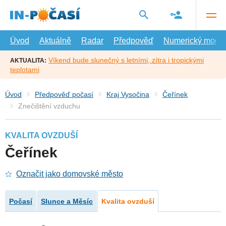
Přejít
na
hlavní
obsah
Úvod
Aktuálně
Radar
Předpověď
Numerický model
Víkend bude slunečný s letními, zítra i tropickými
AKTUALITA:
teplotami
Úvod
Předpověď počasí
Kraj Vysočina
Čeřínek
Znečištění vzduchu
KVALITA OVZDUŠÍ
Čeřínek
Označit jako domovské město
Počasí
Slunce a Měsíc
Kvalita ovzduší