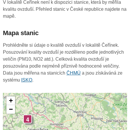
V lokalitě Čeřínek není k dispozici stanice, která by měřila
kvalitu ovzduší. Přehled stanic v České republice najdete na
mapě.
Mapa stanic
Prohlédněte si údaje o kvalitě ovzduší v lokalitě Čeřínek.
Posuzování kvality ovzduší je rozděleno podle jednotlivých
veličin (PM10, NO2 atd.). Celková kvalita ovzduší je
posuzována podle nejméně příznivě hodnocené veličiny.
Data jsou měřena na stanicích
ČHMÚ
a jsou získáváná ze
systému
ISKO
.
+
−
4