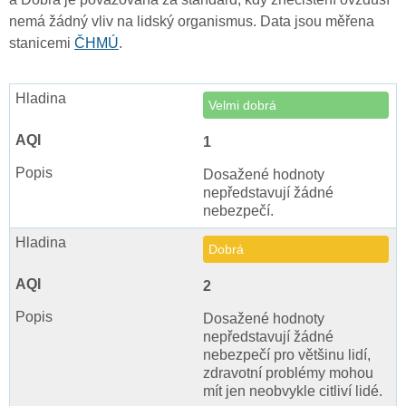
nemá žádný vliv na lidský organismus. Data jsou měřena
stanicemi
ČHMÚ
.
Velmi dobrá
1
Dosažené hodnoty
nepředstavují žádné
nebezpečí.
Dobrá
2
Dosažené hodnoty
nepředstavují žádné
nebezpečí pro většinu lidí,
zdravotní problémy mohou
mít jen neobvykle citliví lidé.