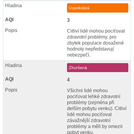
Uspokojivá
3
Citliví lidé mohou pociťovat
zdravotní problémy, pro
zbytek populace dosažené
hodnoty nepředstavují
nebezpečí.
Zhoršená
4
Všichni lidé mohou
pociťovat lehké zdravotní
problémy (zejména při
delším pobytu venku). Citliví
lidé mohou pociťovat
závažnější zdravotní
problémy a měli by omezit
pobyt venku.