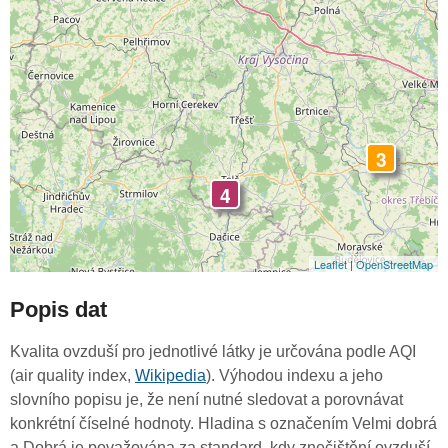
3
4
Leaflet
|
OpenStreetMap
Popis dat
Kvalita ovzduší pro jednotlivé látky je určována podle AQI
(air quality index,
Wikipedia
). Výhodou indexu a jeho
slovního popisu je, že není nutné sledovat a porovnávat
konkrétní číselné hodnoty. Hladina s označením Velmi dobrá
a Dobrá je považována za standard, kdy znečištění ovzduší