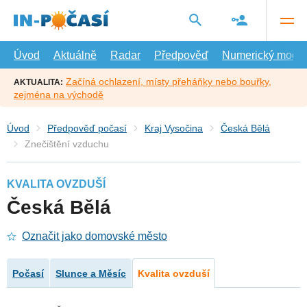
Přejít
na
hlavní
obsah
Úvod
Aktuálně
Radar
Předpověď
Numerický model
Začíná ochlazení, místy přeháňky nebo bouřky,
AKTUALITA:
zejména na východě
Úvod
Předpověď počasí
Kraj Vysočina
Česká Bělá
Znečištění vzduchu
KVALITA OVZDUŠÍ
Česká Bělá
Označit jako domovské město
Počasí
Slunce a Měsíc
Kvalita ovzduší