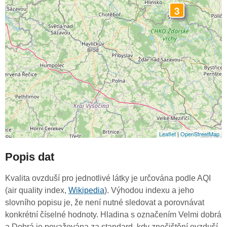
3
Leaflet
|
OpenStreetMap
Popis dat
Kvalita ovzduší pro jednotlivé látky je určována podle AQI
(air quality index,
Wikipedia
). Výhodou indexu a jeho
slovního popisu je, že není nutné sledovat a porovnávat
konkrétní číselné hodnoty. Hladina s označením Velmi dobrá
a Dobrá je považována za standard, kdy znečištění ovzduší