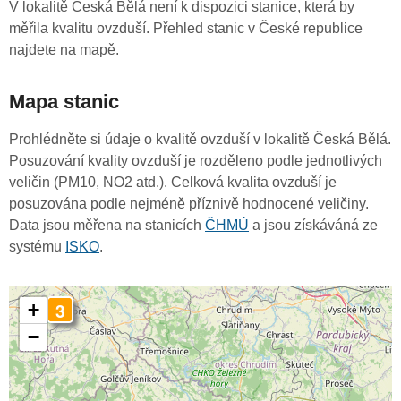
V lokalitě Česká Bělá není k dispozici stanice, která by
měřila kvalitu ovzduší. Přehled stanic v České republice
najdete na mapě.
Mapa stanic
Prohlédněte si údaje o kvalitě ovzduší v lokalitě Česká Bělá.
Posuzování kvality ovzduší je rozděleno podle jednotlivých
veličin (PM10, NO2 atd.). Celková kvalita ovzduší je
posuzována podle nejméně příznivě hodnocené veličiny.
Data jsou měřena na stanicích
ČHMÚ
a jsou získáváná ze
systému
ISKO
.
3
+
−