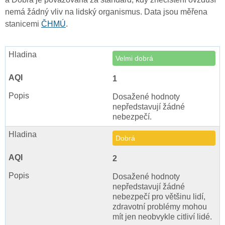
nemá žádný vliv na lidský organismus. Data jsou měřena
stanicemi
ČHMÚ
.
Velmi dobrá
1
Dosažené hodnoty
nepředstavují žádné
nebezpečí.
Dobrá
2
Dosažené hodnoty
nepředstavují žádné
nebezpečí pro většinu lidí,
zdravotní problémy mohou
mít jen neobvykle citliví lidé.