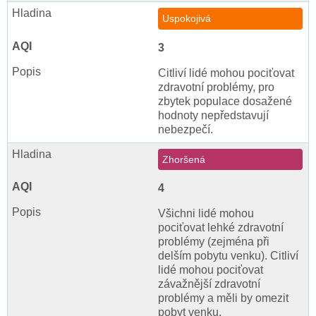
Uspokojivá
3
Citliví lidé mohou pociťovat
zdravotní problémy, pro
zbytek populace dosažené
hodnoty nepředstavují
nebezpečí.
Zhoršená
4
Všichni lidé mohou
pociťovat lehké zdravotní
problémy (zejména při
delším pobytu venku). Citliví
lidé mohou pociťovat
závažnější zdravotní
problémy a měli by omezit
pobyt venku.